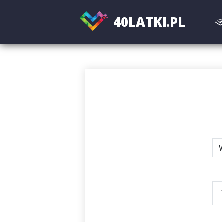
40
LATKI.PL