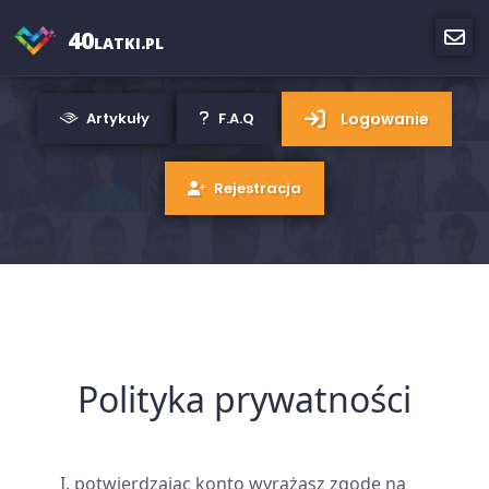
40
LATKI.PL
Logowanie
Artykuły
F.A.Q
Rejestracja
Polityka prywatności
potwierdzając konto wyrażasz zgodę na