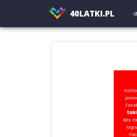
40
LATKI.PL
Konto
powod
FaceB
tak
Aby za
logo
Fac