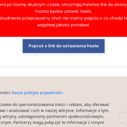
mi po trochę dłuższym czasie, otrzymają Państwo link do strony
można będzie ustawić hasło.
utrudnienia przepraszamy choć nie mamy pojęcia o co chodzi 
wątpliwej jakości portalowi.
Poproś o link do ustawiania hasła
tności
Nasza polityka prywatności
Artykuły
Regulamin
Polityka prywatności / RODO
2026 - 40Latki.pl Portal Randkowy | Wszystkie prawa zastrzeżone
cookie do spersonalizowania treści i reklam, aby oferować
we i analizować ruch w naszej witrynie. Informacje o tym,
zej witryny, udostępniamy partnerom społecznościowym,
cznym. Partnerzy mogą połączyć te informacje z innymi