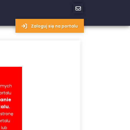
Zaloguj się na portalu
momych
ortalu
anie
alu.
 stronę
rtalu
 lub