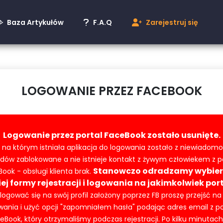
Baza Artykułów
F.A.Q
Zarejestruj się
LOGOWANIE PRZEZ FACEBOOK
Logowanie przez portal FaceBook zostało usunięte.
 na którym istniała aplikacja do logowania zostało z niewiado
ów zablokowane a nie istnieje kontakt z żywym człowiekem z p
Stanowczo odradzamy wybier
ook - obsługi klienta brak.
iej formy rejestracji i logowania na jakimkolwiek port
logować się na swój profil założony poprzez FB proszę przejść na
wania i użyć opcji "zapomniałem hasła" podając adres email z po
eBook, który otrzymaliśmy podczas rejestracji. Po kilku minutach