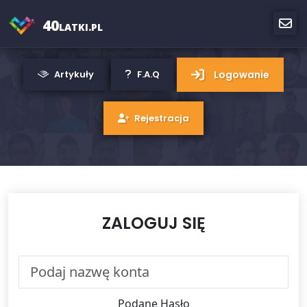
40
LATKI.PL
Logowanie
Artykuły
F.A.Q
Rejestracja
ZALOGUJ SIĘ
Podane Hasło