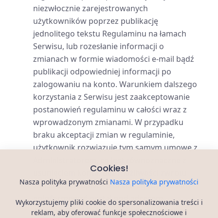
niezwłocznie zarejestrowanych
użytkowników poprzez publikację
jednolitego tekstu Regulaminu na łamach
Serwisu, lub rozesłanie informacji o
zmianach w formie wiadomości e-mail bądź
publikacji odpowiedniej informacji po
zalogowaniu na konto. Warunkiem dalszego
korzystania z Serwisu jest zaakceptowanie
postanowień regulaminu w całości wraz z
wprowadzonym zmianami. W przypadku
braku akceptacji zmian w regulaminie,
użytkownik rozwiązuje tym samym umowę z
Administratorem, co jest równoznaczne z
Cookies!
usunięciem konta, bez możliwości zwrotu
Nasza polityka prywatności
Nasza polityka prywatności
wniesionych opłat - o braku zgody prosimy
poinformować portal pod adresem
Wykorzystujemy pliki cookie do spersonalizowania treści i
40latki@40latki.pl pisząc z adresu email na
reklam, aby oferować funkcje społecznościowe i