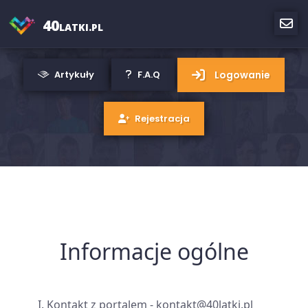
40
LATKI.PL
Logowanie
Artykuły
F.A.Q
Rejestracja
Informacje ogólne
Kontakt z portalem - kontakt@40latki.pl