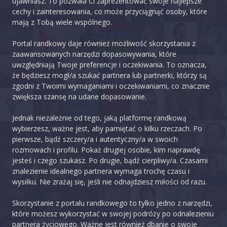
ujawniasz. To pozwala Ci zaprezentować swoje najlepsze
cechy i zainteresowania, co może przyciągnąć osoby, które
mają z Tobą wiele wspólnego.
Portal randkowy daje również możliwość skorzystania z
zaawansowanych narzędzi dopasowywania, które
uwzględniają Twoje preferencje i oczekiwania. To oznacza,
że będziesz mogł/a szukać partnera lub partnerki, którzy są
zgodni z Twoimi wymaganiami i oczekiwaniami, co znacznie
zwiększa szansę na udane dopasowanie.
Jednak niezależnie od tego, jaką platformę randkową
wybierzesz, ważne jest, aby pamiętać o kilku rzeczach. Po
pierwsze, bądź szczery/a i autentyczny/a w swoich
rozmowach i profilu. Pokaż drugiej osobie, kim naprawdę
jesteś i czego szukasz. Po drugie, bądź cierpliwy/a. Czasami
znalezienie idealnego partnera wymaga trochę czasu i
wysiłku. Nie zrażaj się, jeśli nie odnajdziesz miłości od razu.
Skorzystanie z portalu randkowego to tylko jedno z narzędzi,
które możesz wykorzystać w swojej podróży po odnalezieniu
partnera życiowego. Ważne jest również dbanie o swoje