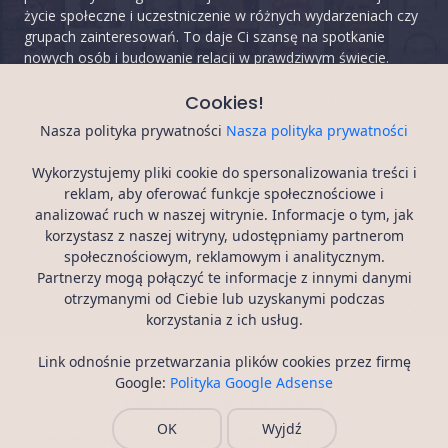
życie społeczne i uczestniczenie w różnych wydarzeniach czy
grupach zainteresowań. To daje Ci szansę na spotkanie
nowych osób i budowanie relacji w prawdziwym świecie.
Podsumowując, samotność po 40-tce nie musi być trwała.
Cookies!
Portale randkowe oferują wygodne i efektywne narzędzie,
Nasza polityka prywatności
Nasza polityka prywatności
które pomoże Ci poznać interesujące osoby i znaleźć
prawdziwą miłość. Pamiętaj jednak, że kluczem do sukcesu
Wykorzystujemy pliki cookie do spersonalizowania treści i
jest otwartość, szczerość i cierpliwość. Daj sobie szansę na
reklam, aby oferować funkcje społecznościowe i
spełnienie i nie bój się sięgnąć po nowe możliwości, które
analizować ruch w naszej witrynie. Informacje o tym, jak
oferują platformy randkowe.
korzystasz z naszej witryny, udostępniamy partnerom
społecznościowym, reklamowym i analitycznym.
Partnerzy mogą połączyć te informacje z innymi danymi
otrzymanymi od Ciebie lub uzyskanymi podczas
korzystania z ich usług.
Link odnośnie przetwarzania plików cookies przez firmę
Artykuły
Regulamin
Google:
Polityka Google Adsense
Polityka prywatności / RODO
OK
Wyjdź
2026 - 40Latki.pl Portal Randkowy | Wszystkie prawa zastrzeżone