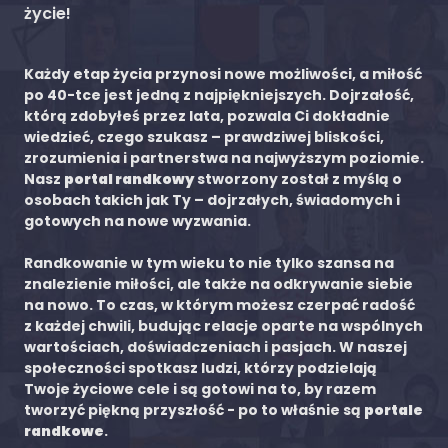
życie!
Każdy etap życia przynosi nowe możliwości, a miłość
po 40-tce jest jedną z najpiękniejszych. Dojrzałość,
którą zdobyłeś przez lata, pozwala Ci dokładnie
wiedzieć, czego szukasz – prawdziwej bliskości,
zrozumienia i partnerstwa na najwyższym poziomie.
Nasz
portal randkowy
stworzony został z myślą o
osobach takich jak Ty – dojrzałych, świadomych i
gotowych na nowe wyzwania.
Randkowanie w tym wieku to nie tylko szansa na
znalezienie miłości, ale także na odkrywanie siebie
na nowo. To czas, w którym możesz czerpać radość
z każdej chwili, budując relacje oparte na wspólnych
wartościach, doświadczeniach i pasjach. W naszej
społeczności spotkasz ludzi, którzy podzielają
Twoje życiowe cele i są gotowi na to, by razem
tworzyć piękną przyszłość - po to właśnie są
portale
randkowe
.