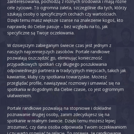
zainteresowania, pochodzą z różnych środowisk i mają różne
cele życiowe. To ogromna zaleta, szczególnie dla tych, którzy
szukają osoby o specyficznych cechach czy wartościach.
Dzięki temu masz większe szanse na znalezienie kogoś, kto
naprawdę do Ciebie pasuje – bez względu na to, jak
specyficzne są Twoje oczekiwania.
W dzisiejszym zabieganym świecie czas jest jednym z
naszych najcenniejszych zasobów. Portale randkowe
pozwalają oszczędzić go, eliminując konieczność
przypadkowych spotkań czy długiego poszukiwania
odpowiedniego partnera w tradycyjnych miejscach, takich jak
kawiarnie, kluby czy spotkania towarzyskie. Możesz
przeglądać profile, nawiązywać rozmowy i umawiać się na
spotkania w dogodnym dla Ciebie czasie, co jest ogromnym
ułatwieniem.
Portale randkowe pozwalają na stopniowe i dokładne
poznawanie drugiej osoby, zanim zdecydujesz się na
spotkanie w realnym świecie. Dzięki temu możesz lepiej
zrozumieć, czy dana osoba odpowiada Twoim oczekiwaniom
i czy warto rozwijać tę relację. To sprawia, że randkowanie