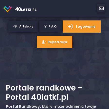
40
LATKI.PL
Logowanie
Artykuły
F.A.Q
Rejestracja
Portale randkowe -
Portal 40latki.pl
Portal Randkowy, który może odmienić twoje