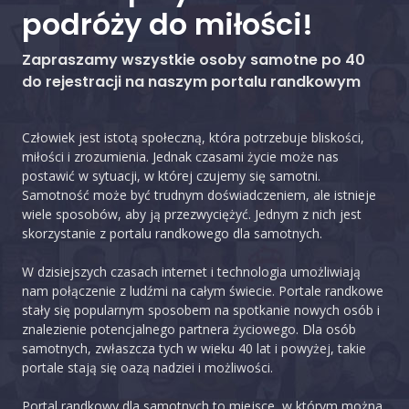
podróży do miłości!
Zapraszamy wszystkie osoby samotne po 40
do rejestracji na naszym portalu randkowym
Człowiek jest istotą społeczną, która potrzebuje bliskości,
miłości i zrozumienia. Jednak czasami życie może nas
postawić w sytuacji, w której czujemy się samotni.
Samotność może być trudnym doświadczeniem, ale istnieje
wiele sposobów, aby ją przezwyciężyć. Jednym z nich jest
skorzystanie z portalu randkowego dla samotnych.
W dzisiejszych czasach internet i technologia umożliwiają
nam połączenie z ludźmi na całym świecie. Portale randkowe
stały się popularnym sposobem na spotkanie nowych osób i
znalezienie potencjalnego partnera życiowego. Dla osób
samotnych, zwłaszcza tych w wieku 40 lat i powyżej, takie
portale stają się oazą nadziei i możliwości.
Portal randkowy dla samotnych to miejsce, w którym można