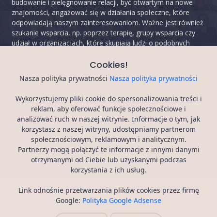
budowanie i pielęgnowanie relacji, być otwartym na nowe
znajomości, angażować się w działania społeczne, które
odpowiadają naszym zainteresowaniom. Ważne jest również
szukanie wsparcia, np. poprzez terapię, grupy wsparcia czy
udział w organizacjach, które skupiają ludzi o podobnych
doświadczeniach.
Cookies!
Samotność może być trudnym doświadczeniem, ale
Nasza polityka prywatności
Nasza polityka prywatności
zrozumienie jej źródeł i podjęcie działań mających na celu
zmniejszenie jej wpływu może pomóc nam odzyskać
Wykorzystujemy pliki cookie do spersonalizowania treści i
poczucie społecznego połączenia i bliskości emocjonalnej,
reklam, aby oferować funkcje społecznościowe i
które są niezwykle ważne dla naszego dobrostanu i
analizować ruch w naszej witrynie. Informacje o tym, jak
satysfakcji z życia.
korzystasz z naszej witryny, udostępniamy partnerom
społecznościowym, reklamowym i analitycznym.
Partnerzy mogą połączyć te informacje z innymi danymi
otrzymanymi od Ciebie lub uzyskanymi podczas
korzystania z ich usług.
Link odnośnie przetwarzania plików cookies przez firmę
Artykuły
Regulamin
Google:
Polityka Google Adsense
Polityka prywatności / RODO