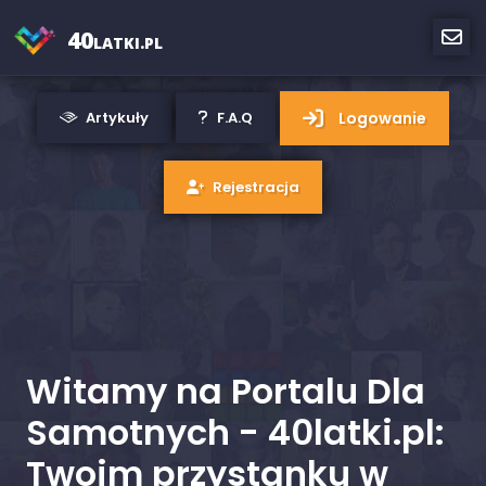
40
LATKI.PL
Logowanie
Artykuły
F.A.Q
Rejestracja
Witamy na Portalu Dla
Samotnych - 40latki.pl:
Twoim przystanku w