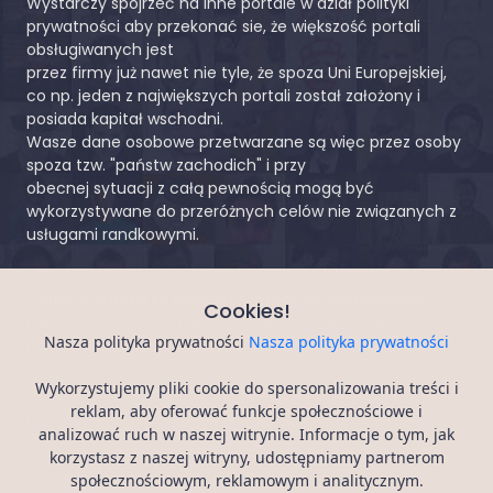
Wystarczy spojrzeć na inne portale w dział polityki
prywatności aby przekonać sie, że większość portali
obsługiwanych jest
przez firmy już nawet nie tyle, że spoza Uni Europejskiej,
co np. jeden z największych portali został założony i
posiada kapitał wschodni.
Wasze dane osobowe przetwarzane są więc przez osoby
spoza tzw. "państw zachodich" i przy
obecnej sytuacji z całą pewnością mogą być
wykorzystywane do przeróżnych celów nie związanych z
usługami randkowymi.
Kolejna zaleta to pewien stopień anonimowości.
Cookies!
Kiedy większość portali umożliwia wyszukiwanie osób,
Nasza polityka prywatności
Nasza polityka prywatności
przeglądanie zdjęć osób nawet dla niezalogowanych
użytkowników
Wykorzystujemy pliki cookie do spersonalizowania treści i
nasz
serwis randkowy
, owszem, pozwala podejrzeć
reklam, aby oferować funkcje społecznościowe i
profil bez logowania, jednak wszystkie zdjęcia są zupełnie
analizować ruch w naszej witrynie. Informacje o tym, jak
zasłonięte.
korzystasz z naszej witryny, udostępniamy partnerom
społecznościowym, reklamowym i analitycznym.