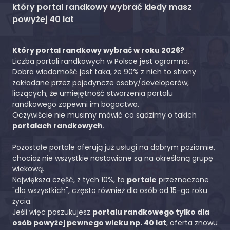
który portal randkowy wybrać kiedy masz
powyżej 40 lat
Który portal randkowy wybrać w roku 2026?
Liczba portali randkowych w Polsce jest ogromna.
Dobra wiadomość jest taka, że 90% z nich to strony
zakładane przez pojedyncze osoby/developerów,
liczących, że umiejętność stworzenia portalu
randkowego zapewni im bogactwo.
Oczywiście nie musimy mówić co sądzimy o takich
portalach randkowych
.
Pozostałe portale oferują już usługi na dobrym poziomie,
chociaż nie wszystkie nastawione są na określoną grupę
wiekową.
Największa część, z tych 10%, to
portale
przeznaczone
"dla wszystkich", często również dla osób od 15-go roku
życia.
Jeśli więc poszukujesz
portalu randkowego tylko dla
osób powyżej pewnego wieku np. 40 lat
, oferta znowu