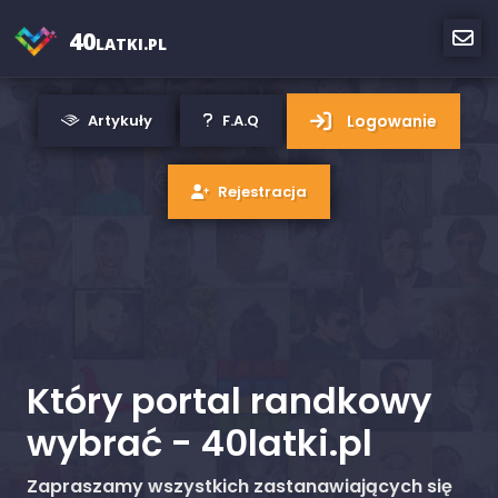
40
LATKI.PL
Logowanie
Artykuły
F.A.Q
Rejestracja
Który portal randkowy
wybrać - 40latki.pl
Zapraszamy wszystkich zastanawiających się