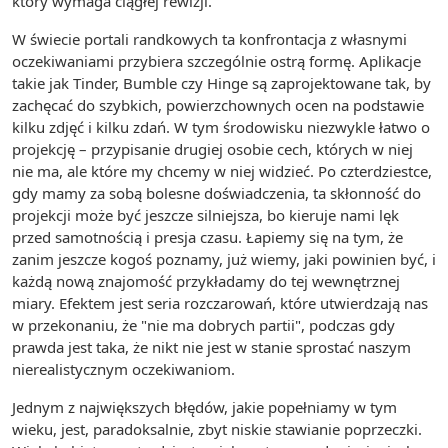
który wymaga ciągłej rewizji.
W świecie portali randkowych ta konfrontacja z własnymi
oczekiwaniami przybiera szczególnie ostrą formę. Aplikacje
takie jak Tinder, Bumble czy Hinge są zaprojektowane tak, by
zachęcać do szybkich, powierzchownych ocen na podstawie
kilku zdjęć i kilku zdań. W tym środowisku niezwykle łatwo o
projekcję – przypisanie drugiej osobie cech, których w niej
nie ma, ale które my chcemy w niej widzieć. Po czterdziestce,
gdy mamy za sobą bolesne doświadczenia, ta skłonność do
projekcji może być jeszcze silniejsza, bo kieruje nami lęk
przed samotnością i presja czasu. Łapiemy się na tym, że
zanim jeszcze kogoś poznamy, już wiemy, jaki powinien być, i
każdą nową znajomość przykładamy do tej wewnętrznej
miary. Efektem jest seria rozczarowań, które utwierdzają nas
w przekonaniu, że "nie ma dobrych partii", podczas gdy
prawda jest taka, że nikt nie jest w stanie sprostać naszym
nierealistycznym oczekiwaniom.
Jednym z największych błędów, jakie popełniamy w tym
wieku, jest, paradoksalnie, zbyt niskie stawianie poprzeczki.