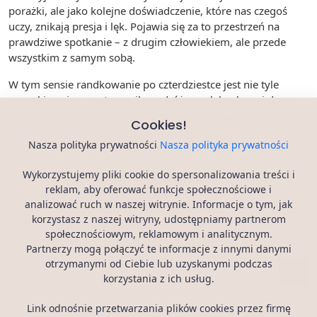
porażki, ale jako kolejne doświadczenie, które nas czegoś
uczy, znikają presja i lęk. Pojawia się za to przestrzeń na
prawdziwe spotkanie – z drugim człowiekiem, ale przede
wszystkim z samym sobą.
W tym sensie randkowanie po czterdziestce jest nie tyle
poszukiwaniem partnera, ile podróżą w głąb własnej duszy.
To konfrontacja z tym, kim jesteśmy, czego naprawdę
Cookies!
pragniemy i co jesteśmy gotowi dać drugiemu człowiekowi.
Nasza polityka prywatności
Nasza polityka prywatności
To proces, który wymaga odwagi, cierpliwości i ogromnej
samoświadomości. Ale to także szansa, by w końcu, po latach
Wykorzystujemy pliki cookie do spersonalizowania treści i
błądzenia, znaleźć nie tylko kogoś, ale przede wszystkim –
reklam, aby oferować funkcje społecznościowe i
samego siebie. A gdy to się stanie, reszta przychodzi sama.
analizować ruch w naszej witrynie. Informacje o tym, jak
Bo jak pokazują historie tych, którzy odważyli się podjąć to
korzystasz z naszej witryny, udostępniamy partnerom
wyzwanie, prawdziwa miłość nie jest nagrodą za spełnienie
społecznościowym, reklamowym i analitycznym.
oczekiwań, ale naturalną konsekwencją bycia w pełni sobą.
Partnerzy mogą połączyć te informacje z innymi danymi
otrzymanymi od Ciebie lub uzyskanymi podczas
korzystania z ich usług.
Link odnośnie przetwarzania plików cookies przez firmę