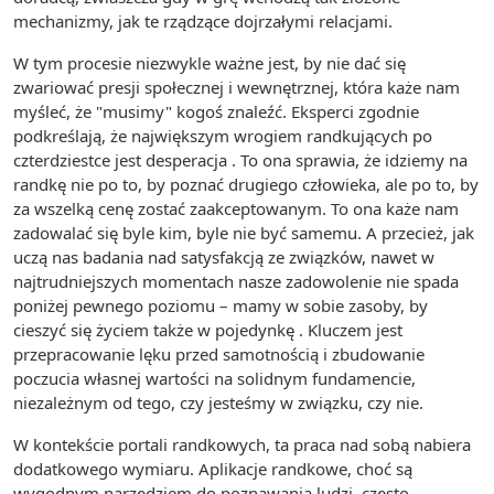
mechanizmy, jak te rządzące dojrzałymi relacjami.
W tym procesie niezwykle ważne jest, by nie dać się
zwariować presji społecznej i wewnętrznej, która każe nam
myśleć, że "musimy" kogoś znaleźć. Eksperci zgodnie
podkreślają, że największym wrogiem randkujących po
czterdziestce jest desperacja . To ona sprawia, że idziemy na
randkę nie po to, by poznać drugiego człowieka, ale po to, by
za wszelką cenę zostać zaakceptowanym. To ona każe nam
zadowalać się byle kim, byle nie być samemu. A przecież, jak
uczą nas badania nad satysfakcją ze związków, nawet w
najtrudniejszych momentach nasze zadowolenie nie spada
poniżej pewnego poziomu – mamy w sobie zasoby, by
cieszyć się życiem także w pojedynkę . Kluczem jest
przepracowanie lęku przed samotnością i zbudowanie
poczucia własnej wartości na solidnym fundamencie,
niezależnym od tego, czy jesteśmy w związku, czy nie.
W kontekście portali randkowych, ta praca nad sobą nabiera
dodatkowego wymiaru. Aplikacje randkowe, choć są
wygodnym narzędziem do poznawania ludzi, często