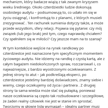
mechanizm, który badacze wiążą z tak zwanym kryzysem
wieku średniego. Około czterdziestki ludzie dokonują
osobistego audytu – podsumowują to, co udało im się w
życiu osiągnąć, i konfrontują to z planami, z których musieli
zrezygnować . Ten rachunek sumienia dotyczy także, a może
przede wszystkim, sfery relacji. Pojawia się pytanie: czy mój
związek (lub jego brak) jest tym, czego naprawdę chciałem?
Czy spełniłem się w miłości? Czy jeszcze mam na to szansę?
W tym kontekście wejście na rynek randkowy po
czterdziestce jest naznaczone tym specyficznym momentem
życiowego audytu. Nie idziemy na randkę z czystą kartą, ale z
całym bagażem niedokończonych spraw, rozczarowań i, co
najważniejsze, z bardzo wyostrzonymi oczekiwaniami. Z
jednej strony to atut – jak podkreślają eksperci, po
czterdziestce jesteśmy bardziej doświadczeni, znamy siebie i
wiemy, czego oczekujemy od życia i partnera . Z drugiej
strony ta sama wiedza może stać się pułapką, ponieważ
nasze oczekiwania są często tak rozbudowane i szczegółowe,
że żaden realny człowiek nie jest w stanie im sprostać.
Tworzymy w głowie listę wymagań – idealny partner musi