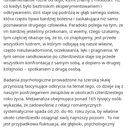
co kiedyś było beztroskim eksperymentowaniem i
odkrywaniem, dziś staje się podróżą w głąb samego siebie,
która często bywa bardziej bolesna i zaskakująca niż samo
poznawanie drugiego człowieka. Paradoks polega na tym, że
im bardziej jesteśmy przekonani, iż wiemy, czego szukamy,
tym częściej okazuje się, że to, co znajdujemy, jest przede
wszystkim lustrem, w którym odbijają się nasze własne,
często nieuświadomione, oczekiwania, lęki i pragnienia. W
tym sensie randkowanie po czterdziestce staje się przede
wszystkim konfrontacją z samym sobą, a dopiero w drugiej
kolejności – spotkaniem z drugą osobą.
Badania psychologiczne prowadzone na szeroką skalę
przynoszą fascynujące odkrycia na temat tego, co dzieje się z
naszym postrzeganiem związków w okolicach czterdziestego
roku życia. Metaanaliza obejmująca ponad 165 tysięcy osób
wykazała, że zadowolenie z relacji romantycznych
systematycznie spada od 20. do 40. roku życia, by właśnie
około czterdziestki osiągnąć swój najniższy poziom . To nie
jest przypadkowa fluktuacja, ale głęboki, psychologiczny