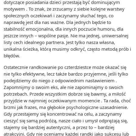
dotyczące posiadania dzieci przestają być dominującym
motywem . To znak, że zrzucamy z siebie kolejne warstwy
społecznych oczekiwań i zaczynamy słuchać tego, co
naprawdę jest dla nas ważne. Dla jednych będzie to
stabilność emocjonalna, dla innych poczucie humoru, dla
jeszcze innych – wspólne pasje. Nie ma jednej, uniwersalnej
listy cech idealnego partnera. Jest tylko nasza własna,
unikalna ścieżka, którą musimy odkryć, często metodą prób i
błędów.
Ostatecznie randkowanie po czterdziestce może okazać się
nie tylko efektywne, lecz także bardzo przyjemne, jeśli tylko
podejdziemy do niego z odpowiednim nastawieniem .
Zapomnijmy o swoim eks, ale nie zapominajmy o swoich
potrzebach. Przede wszystkim dobrze się bawmy, a miłość
przyjdzie w najmniej oczekiwanym momencie . Ta rada, choć
brzmi jak frazes, ma głębokie psychologiczne uzasadnienie.
Gdy przestajemy się koncentrować na celu, a zaczynamy
cieszyć się samą podróżą, nasze ciało i umysł odprężają się,
stajemy się bardziej autentyczni, a przez to – bardziej
atrakcyjni. Gdy nie oceniamy każdej randki jako sukcesu lub