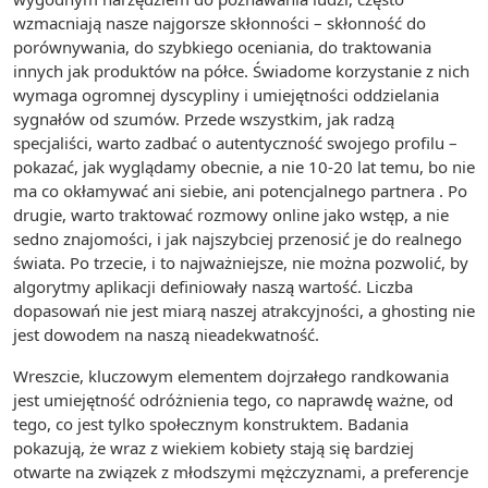
wzmacniają nasze najgorsze skłonności – skłonność do
porównywania, do szybkiego oceniania, do traktowania
innych jak produktów na półce. Świadome korzystanie z nich
wymaga ogromnej dyscypliny i umiejętności oddzielania
sygnałów od szumów. Przede wszystkim, jak radzą
specjaliści, warto zadbać o autentyczność swojego profilu –
pokazać, jak wyglądamy obecnie, a nie 10-20 lat temu, bo nie
ma co okłamywać ani siebie, ani potencjalnego partnera . Po
drugie, warto traktować rozmowy online jako wstęp, a nie
sedno znajomości, i jak najszybciej przenosić je do realnego
świata. Po trzecie, i to najważniejsze, nie można pozwolić, by
algorytmy aplikacji definiowały naszą wartość. Liczba
dopasowań nie jest miarą naszej atrakcyjności, a ghosting nie
jest dowodem na naszą nieadekwatność.
Wreszcie, kluczowym elementem dojrzałego randkowania
jest umiejętność odróżnienia tego, co naprawdę ważne, od
tego, co jest tylko społecznym konstruktem. Badania
pokazują, że wraz z wiekiem kobiety stają się bardziej
otwarte na związek z młodszymi mężczyznami, a preferencje