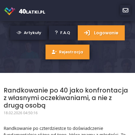
40
LATKI.PL
Logowanie
Artykuły
F.A.Q
Rejestracja
Randkowanie po 40 jako konfrontacja
z własnymi oczekiwaniami, a nie z
drugą osobą
18.02.2026 04:50:16
Randkowanie po czterdziestce to doświadczenie
fundamentalnie różne od tego, które znamy z młodości. To,