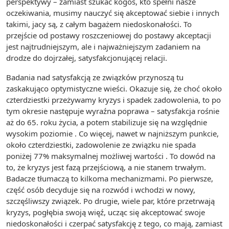
perspektywy – zamiast szukać kogoś, kto spełni nasze
oczekiwania, musimy nauczyć się akceptować siebie i innych
takimi, jacy są, z całym bagażem niedoskonałości. To
przejście od postawy roszczeniowej do postawy akceptacji
jest najtrudniejszym, ale i najważniejszym zadaniem na
drodze do dojrzałej, satysfakcjonującej relacji.
Badania nad satysfakcją ze związków przynoszą tu
zaskakująco optymistyczne wieści. Okazuje się, że choć około
czterdziestki przeżywamy kryzys i spadek zadowolenia, to po
tym okresie następuje wyraźna poprawa – satysfakcja rośnie
aż do 65. roku życia, a potem stabilizuje się na względnie
wysokim poziomie . Co więcej, nawet w najniższym punkcie,
około czterdziestki, zadowolenie ze związku nie spada
poniżej 77% maksymalnej możliwej wartości . To dowód na
to, że kryzys jest fazą przejściową, a nie stanem trwałym.
Badacze tłumaczą to kilkoma mechanizmami. Po pierwsze,
część osób decyduje się na rozwód i wchodzi w nowy,
szczęśliwszy związek. Po drugie, wiele par, które przetrwają
kryzys, pogłębia swoją więź, ucząc się akceptować swoje
niedoskonałości i czerpać satysfakcję z tego, co mają, zamiast