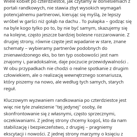
Wiele kobiet po czterdziestce, jak czytamy w doniesieniach z
portali randkowych, nie stawia zbyt wysokich wymagań
potencjalnemu partnerowi, kierując się myślą, że lepszy
wróbel w garści niż gołąb na dachu . To pułapka – godząc się
na byle kogo tylko po to, by nie być samym, skazujemy się
na kolejne, często jeszcze bardziej bolesne rozczarowanie. Z
drugiej strony, równie częste jest wpadanie w stare, znane
schematy – wybieramy partnerów podobnych do
znienawidzonego eks, bo ten typ osobowości jest nam
znajomy i, paradoksalnie, daje poczucie przewidywalności .
W obu przypadkach nie chodzi o realne spotkanie z drugim
człowiekiem, ale o realizację wewnętrznego scenariusza,
który piszemy na nowo, ale według tych samych, starych
reguł.
Kluczowym wyzwaniem randkowania po czterdziestce jest
więc nie tyle znalezienie "tej jedynej" osoby, ile
skonfrontowanie się z własnymi, często sprzecznymi,
oczekiwaniami. Z jednej strony chcemy kogoś, kto da nam
stabilizację i bezpieczeństwo, z drugiej – pragniemy
ekscytacji i nowości. Z jednej strony marzymy o księciu z