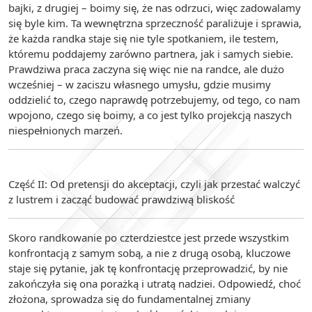
bajki, z drugiej – boimy się, że nas odrzuci, więc zadowalamy
się byle kim. Ta wewnętrzna sprzeczność paraliżuje i sprawia,
że każda randka staje się nie tyle spotkaniem, ile testem,
któremu poddajemy zarówno partnera, jak i samych siebie.
Prawdziwa praca zaczyna się więc nie na randce, ale dużo
wcześniej – w zaciszu własnego umysłu, gdzie musimy
oddzielić to, czego naprawdę potrzebujemy, od tego, co nam
wpojono, czego się boimy, a co jest tylko projekcją naszych
niespełnionych marzeń.
Część II: Od pretensji do akceptacji, czyli jak przestać walczyć
z lustrem i zacząć budować prawdziwą bliskość
Skoro randkowanie po czterdziestce jest przede wszystkim
konfrontacją z samym sobą, a nie z drugą osobą, kluczowe
staje się pytanie, jak tę konfrontację przeprowadzić, by nie
zakończyła się ona porażką i utratą nadziei. Odpowiedź, choć
złożona, sprowadza się do fundamentalnej zmiany