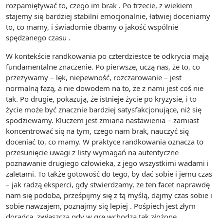
rozpamiętywać to, czego im brak . Po trzecie, z wiekiem
stajemy się bardziej stabilni emocjonalnie, łatwiej doceniamy
to, co mamy, i świadomie dbamy o jakość wspólnie
spędzanego czasu .
W kontekście randkowania po czterdziestce te odkrycia mają
fundamentalne znaczenie. Po pierwsze, uczą nas, że to, co
przeżywamy – lęk, niepewność, rozczarowanie – jest
normalną fazą, a nie dowodem na to, że z nami jest coś nie
tak. Po drugie, pokazują, że istnieje życie po kryzysie, i to
życie może być znacznie bardziej satysfakcjonujące, niż się
spodziewamy. Kluczem jest zmiana nastawienia – zamiast
koncentrować się na tym, czego nam brak, nauczyć się
doceniać to, co mamy. W praktyce randkowania oznacza to
przesunięcie uwagi z listy wymagań na autentyczne
poznawanie drugiego człowieka, z jego wszystkimi wadami i
zaletami. To także gotowość do tego, by dać sobie i jemu czas
– jak radzą eksperci, gdy stwierdzamy, że ten facet naprawdę
nam się podoba, prześpijmy się z tą myślą, dajmy czas sobie i
sobie nawzajem, poznajmy się lepiej . Pośpiech jest złym
doradcą, zwłaszcza gdy w grę wchodzą tak złożone