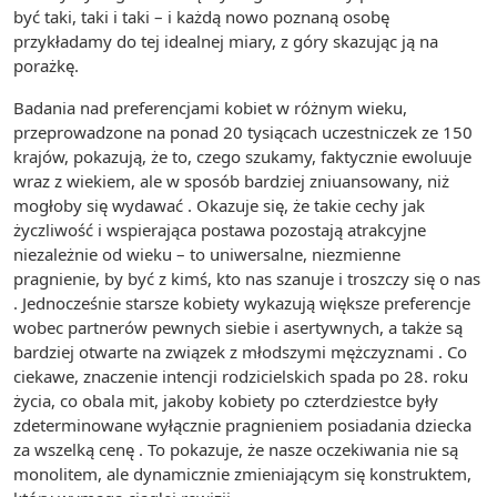
być taki, taki i taki – i każdą nowo poznaną osobę
przykładamy do tej idealnej miary, z góry skazując ją na
porażkę.
Badania nad preferencjami kobiet w różnym wieku,
przeprowadzone na ponad 20 tysiącach uczestniczek ze 150
krajów, pokazują, że to, czego szukamy, faktycznie ewoluuje
wraz z wiekiem, ale w sposób bardziej zniuansowany, niż
mogłoby się wydawać . Okazuje się, że takie cechy jak
życzliwość i wspierająca postawa pozostają atrakcyjne
niezależnie od wieku – to uniwersalne, niezmienne
pragnienie, by być z kimś, kto nas szanuje i troszczy się o nas
. Jednocześnie starsze kobiety wykazują większe preferencje
wobec partnerów pewnych siebie i asertywnych, a także są
bardziej otwarte na związek z młodszymi mężczyznami . Co
ciekawe, znaczenie intencji rodzicielskich spada po 28. roku
życia, co obala mit, jakoby kobiety po czterdziestce były
zdeterminowane wyłącznie pragnieniem posiadania dziecka
za wszelką cenę . To pokazuje, że nasze oczekiwania nie są
monolitem, ale dynamicznie zmieniającym się konstruktem,