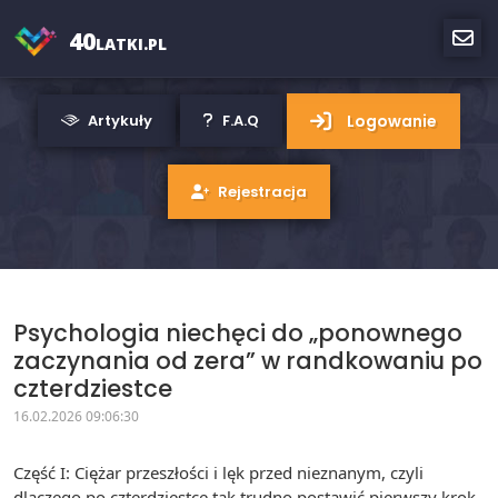
40
LATKI.PL
Logowanie
Artykuły
F.A.Q
Rejestracja
Psychologia niechęci do „ponownego
zaczynania od zera” w randkowaniu po
czterdziestce
16.02.2026 09:06:30
Część I: Ciężar przeszłości i lęk przed nieznanym, czyli
dlaczego po czterdziestce tak trudno postawić pierwszy krok