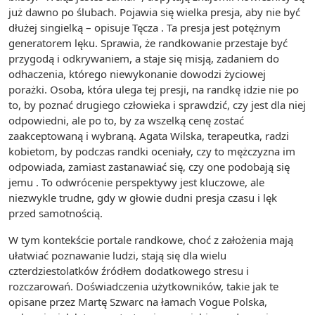
już dawno po ślubach. Pojawia się wielka presja, aby nie być
dłużej singielką – opisuje Tęcza . Ta presja jest potężnym
generatorem lęku. Sprawia, że randkowanie przestaje być
przygodą i odkrywaniem, a staje się misją, zadaniem do
odhaczenia, którego niewykonanie dowodzi życiowej
porażki. Osoba, która ulega tej presji, na randkę idzie nie po
to, by poznać drugiego człowieka i sprawdzić, czy jest dla niej
odpowiedni, ale po to, by za wszelką cenę zostać
zaakceptowaną i wybraną. Agata Wilska, terapeutka, radzi
kobietom, by podczas randki oceniały, czy to mężczyzna im
odpowiada, zamiast zastanawiać się, czy one podobają się
jemu . To odwrócenie perspektywy jest kluczowe, ale
niezwykle trudne, gdy w głowie dudni presja czasu i lęk
przed samotnością.
W tym kontekście portale randkowe, choć z założenia mają
ułatwiać poznawanie ludzi, stają się dla wielu
czterdziestolatków źródłem dodatkowego stresu i
rozczarowań. Doświadczenia użytkowników, takie jak te
opisane przez Martę Szwarc na łamach Vogue Polska,