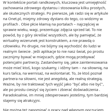
W kontekście portali randkowych, kluczowa jest umiejętność
zachowania zdrowego dystansu i stosowania kilku prostych,
ale skutecznych strategii. Po pierwsze, jak radzi się w artykule
na Onet.pl, miejmy zdrowy dystans do tego, co widzimy w
profilach . Obie płcie kłamią na portalach – najczęściej w
sprawie wieku, wagi, prezentując zdjęcia sprzed lat. To nie
powód, by z góry skreślać wszystkich, ale by pamiętać, że
wirtualny wizerunek jest konstruktem, a nie prawdą o
człowieku. Po drugie, nie bójmy się wychodzić do ludzi w
realnym świecie . Jeśli aplikacje to nie nasz świat, po prostu
zacznijmy bywać w miejscach, gdzie mogą przebywać
potencjalni partnerzy. Zastanówmy się, jakie zainteresowania
może mieć ktoś, kogo szukamy, i idźmy tam – na siłownię, na
kurs tańca, na wernisaż, na wolontariat. To, że ktoś poznał
partnera na siłowni, nie jest anegdotą, ale realną strategią.
Ważne, by nie traktować tych wyjść jako "być albo nie być",
ale po prostu cieszyć się życiem i zbierać doświadczenia .
Paradoksalnie, im mniej zdesperowani jesteśmy, tym bardziej
stajemy się atrakcyjni.
Nie można też zapominać o pracy nad własnym poczuciem