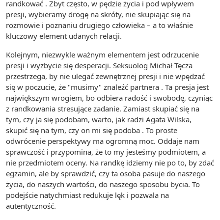
randkować . Zbyt często, w pędzie życia i pod wpływem
presji, wybieramy drogę na skróty, nie skupiając się na
rozmowie i poznaniu drugiego człowieka – a to właśnie
kluczowy element udanych relacji.
Kolejnym, niezwykle ważnym elementem jest odrzucenie
presji i wyzbycie się desperacji. Seksuolog Michał Tęcza
przestrzega, by nie ulegać zewnętrznej presji i nie wpędzać
się w poczucie, że "musimy" znaleźć partnera . Ta presja jest
największym wrogiem, bo odbiera radość i swobodę, czyniąc
z randkowania stresujące zadanie. Zamiast skupiać się na
tym, czy ja się podobam, warto, jak radzi Agata Wilska,
skupić się na tym, czy on mi się podoba . To proste
odwrócenie perspektywy ma ogromną moc. Oddaje nam
sprawczość i przypomina, że to my jesteśmy podmiotem, a
nie przedmiotem oceny. Na randkę idziemy nie po to, by zdać
egzamin, ale by sprawdzić, czy ta osoba pasuje do naszego
życia, do naszych wartości, do naszego sposobu bycia. To
podejście natychmiast redukuje lęk i pozwala na
autentyczność.