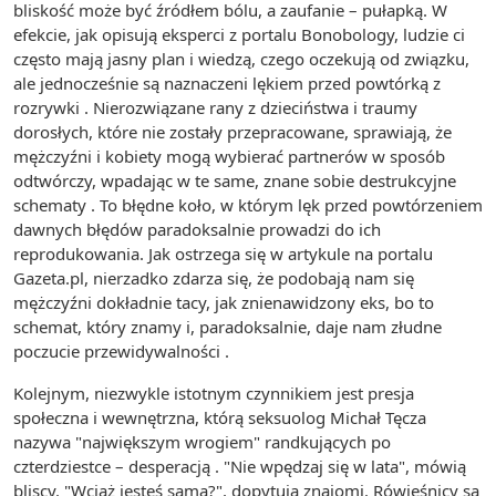
bliskość może być źródłem bólu, a zaufanie – pułapką. W
efekcie, jak opisują eksperci z portalu Bonobology, ludzie ci
często mają jasny plan i wiedzą, czego oczekują od związku,
ale jednocześnie są naznaczeni lękiem przed powtórką z
rozrywki . Nierozwiązane rany z dzieciństwa i traumy
dorosłych, które nie zostały przepracowane, sprawiają, że
mężczyźni i kobiety mogą wybierać partnerów w sposób
odtwórczy, wpadając w te same, znane sobie destrukcyjne
schematy . To błędne koło, w którym lęk przed powtórzeniem
dawnych błędów paradoksalnie prowadzi do ich
reprodukowania. Jak ostrzega się w artykule na portalu
Gazeta.pl, nierzadko zdarza się, że podobają nam się
mężczyźni dokładnie tacy, jak znienawidzony eks, bo to
schemat, który znamy i, paradoksalnie, daje nam złudne
poczucie przewidywalności .
Kolejnym, niezwykle istotnym czynnikiem jest presja
społeczna i wewnętrzna, którą seksuolog Michał Tęcza
nazywa "największym wrogiem" randkujących po
czterdziestce – desperacją . "Nie wpędzaj się w lata", mówią
bliscy. "Wciąż jesteś sama?", dopytują znajomi. Rówieśnicy są