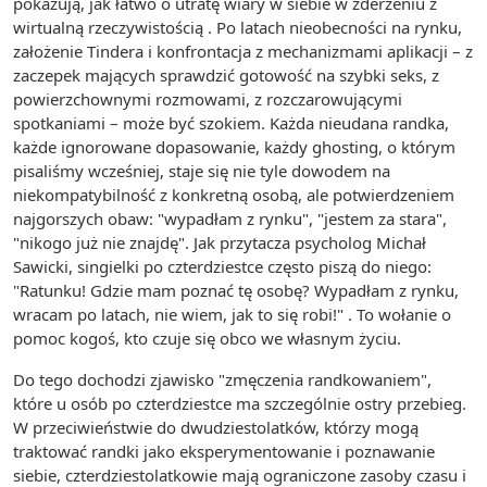
pokazują, jak łatwo o utratę wiary w siebie w zderzeniu z
wirtualną rzeczywistością . Po latach nieobecności na rynku,
założenie Tindera i konfrontacja z mechanizmami aplikacji – z
zaczepek mających sprawdzić gotowość na szybki seks, z
powierzchownymi rozmowami, z rozczarowującymi
spotkaniami – może być szokiem. Każda nieudana randka,
każde ignorowane dopasowanie, każdy ghosting, o którym
pisaliśmy wcześniej, staje się nie tyle dowodem na
niekompatybilność z konkretną osobą, ale potwierdzeniem
najgorszych obaw: "wypadłam z rynku", "jestem za stara",
"nikogo już nie znajdę". Jak przytacza psycholog Michał
Sawicki, singielki po czterdziestce często piszą do niego:
"Ratunku! Gdzie mam poznać tę osobę? Wypadłam z rynku,
wracam po latach, nie wiem, jak to się robi!" . To wołanie o
pomoc kogoś, kto czuje się obco we własnym życiu.
Do tego dochodzi zjawisko "zmęczenia randkowaniem",
które u osób po czterdziestce ma szczególnie ostry przebieg.
W przeciwieństwie do dwudziestolatków, którzy mogą
traktować randki jako eksperymentowanie i poznawanie
siebie, czterdziestolatkowie mają ograniczone zasoby czasu i