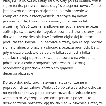
relacjach, a od czasu, kiedy randkowały po raz ostatni, wiele
się zmieniło, przez co muszą uczyć się tego na nowo . To nie
jest powrót do czegoś znajomego, ale wkroczenie w
kompletnie nową rzeczywistość, rządzącą się innymi
prawami niż te, które obowiązywały dwadzieścia lat
wcześniej. Współczesne randkowanie, zdominowane przez
aplikacje, swipe'owanie i szybkie, powierzchowne oceny, jest
dla wielu czterdziestolatków źródłem głębokiej frustracji i
poczucia zagubienia. Oni pamiętają czasy, gdy relacje rodziły
się naturalnie, w pracy, na studiach, przez znajomych. Dziś,
gdy muszą przedstawić siebie w kilku zdaniach i kilku
zdjęciach, czują się zredukowani do towaru na wirtualnej
półce, co dla osób z bogatym życiorysem i złożoną
osobowością jest doświadczeniem głęboko
depersonalizującym.
Do tego dochodzi trauma związana z zakończeniem
poprzednich związków. Wiele osób po czterdziestce wchodzi
na rynek randkowy po bolesnym rozwodzie, zdradzie czy
wieloletnim, wyczerpującym emocjonalnie pożyciu. Te
doświadczenia pozostawiają trwały ślad w psychice, ucząc, że