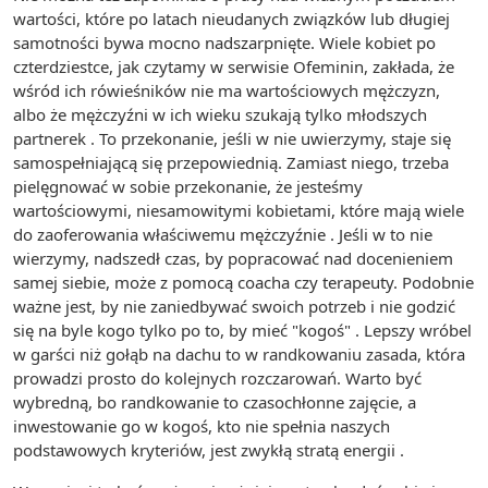
wartości, które po latach nieudanych związków lub długiej
samotności bywa mocno nadszarpnięte. Wiele kobiet po
czterdziestce, jak czytamy w serwisie Ofeminin, zakłada, że
wśród ich rówieśników nie ma wartościowych mężczyzn,
albo że mężczyźni w ich wieku szukają tylko młodszych
partnerek . To przekonanie, jeśli w nie uwierzymy, staje się
samospełniającą się przepowiednią. Zamiast niego, trzeba
pielęgnować w sobie przekonanie, że jesteśmy
wartościowymi, niesamowitymi kobietami, które mają wiele
do zaoferowania właściwemu mężczyźnie . Jeśli w to nie
wierzymy, nadszedł czas, by popracować nad docenieniem
samej siebie, może z pomocą coacha czy terapeuty. Podobnie
ważne jest, by nie zaniedbywać swoich potrzeb i nie godzić
się na byle kogo tylko po to, by mieć "kogoś" . Lepszy wróbel
w garści niż gołąb na dachu to w randkowaniu zasada, która
prowadzi prosto do kolejnych rozczarowań. Warto być
wybredną, bo randkowanie to czasochłonne zajęcie, a
inwestowanie go w kogoś, kto nie spełnia naszych
podstawowych kryteriów, jest zwykłą stratą energii .