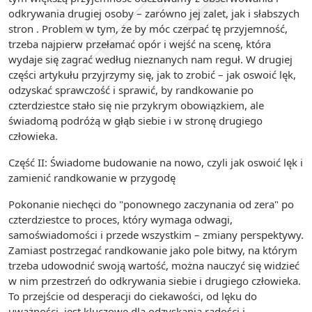
odkrywania drugiej osoby – zarówno jej zalet, jak i słabszych
stron . Problem w tym, że by móc czerpać tę przyjemność,
trzeba najpierw przełamać opór i wejść na scenę, która
wydaje się zagrać według nieznanych nam reguł. W drugiej
części artykułu przyjrzymy się, jak to zrobić – jak oswoić lęk,
odzyskać sprawczość i sprawić, by randkowanie po
czterdziestce stało się nie przykrym obowiązkiem, ale
świadomą podróżą w głąb siebie i w stronę drugiego
człowieka.
Część II: Świadome budowanie na nowo, czyli jak oswoić lęk i
zamienić randkowanie w przygodę
Pokonanie niechęci do "ponownego zaczynania od zera" po
czterdziestce to proces, który wymaga odwagi,
samoświadomości i przede wszystkim – zmiany perspektywy.
Zamiast postrzegać randkowanie jako pole bitwy, na którym
trzeba udowodnić swoją wartość, można nauczyć się widzieć
w nim przestrzeń do odkrywania siebie i drugiego człowieka.
To przejście od desperacji do ciekawości, od lęku do
uważności, jest kluczowe dla odzyskania radości i