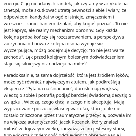
energii. Ciąg nieudanych randek, jak czytamy w artykule na
Onet.pl, może skutkować utratą pewności siebie i wiary, że
odpowiedni kandydat w ogóle istnieje, zmęczeniem i
wreszcie – zaniechaniem działań, aby kogoś poznać . To nie
jest kaprys, ale realny mechanizm obronny. Gdy każda
kolejna próba kończy się rozczarowaniem, a perspektywa
zaczynania od nowa z kolejną osobą wydaje się
wyczerpująca, mózg podejmuje decyzję: "to nie jest warte
zachodu". Lęk przed kolejnym bolesnym doświadczeniem
staje się silniejszy niż nadzieja na miłość.
Paradoksalnie, ta sama dojrzałość, która jest źródłem lęków,
może być również największym atutem. Jak podkreślają
eksperci z "Pytania na śniadanie", dorośli mają większą
wiedzę o sobie i potrafią podjąć bardziej świadomą decyzję o
związku . Wiedzą, czego chcą, a czego nie akceptują. Mają
wypracowane poczucie własnej wartości, które, o ile nie
zostało zniszczone przez traumatyczne przeżycia, pozwala im
na większą autentyczność. Jacek Rozenek, który znalazł
miłość w dojrzałym wieku, zauważa, że im jesteśmy starsi,
tym większą przyjemność odczuwamy z obserwowania i