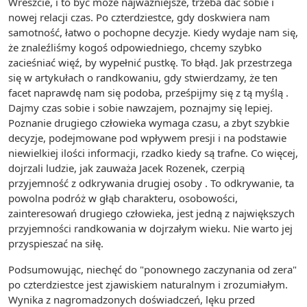
Wreszcie, i to być może najważniejsze, trzeba dać sobie i
nowej relacji czas. Po czterdziestce, gdy doskwiera nam
samotność, łatwo o pochopne decyzje. Kiedy wydaje nam się,
że znaleźliśmy kogoś odpowiedniego, chcemy szybko
zacieśniać więź, by wypełnić pustkę. To błąd. Jak przestrzega
się w artykułach o randkowaniu, gdy stwierdzamy, że ten
facet naprawdę nam się podoba, prześpijmy się z tą myślą .
Dajmy czas sobie i sobie nawzajem, poznajmy się lepiej.
Poznanie drugiego człowieka wymaga czasu, a zbyt szybkie
decyzje, podejmowane pod wpływem presji i na podstawie
niewielkiej ilości informacji, rzadko kiedy są trafne. Co więcej,
dojrzali ludzie, jak zauważa Jacek Rozenek, czerpią
przyjemność z odkrywania drugiej osoby . To odkrywanie, ta
powolna podróż w głąb charakteru, osobowości,
zainteresowań drugiego człowieka, jest jedną z największych
przyjemności randkowania w dojrzałym wieku. Nie warto jej
przyspieszać na siłę.
Podsumowując, niechęć do "ponownego zaczynania od zera"
po czterdziestce jest zjawiskiem naturalnym i zrozumiałym.
Wynika z nagromadzonych doświadczeń, lęku przed