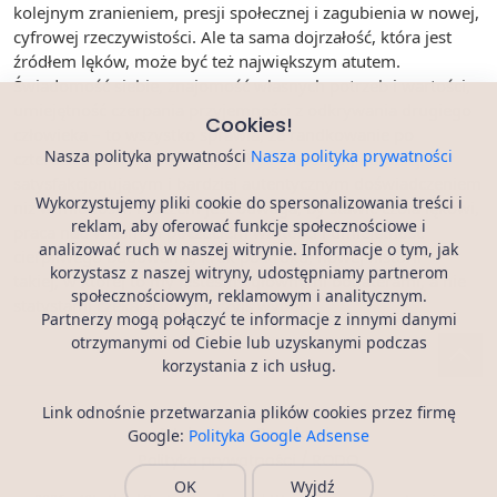
kolejnym zranieniem, presji społecznej i zagubienia w nowej,
cyfrowej rzeczywistości. Ale ta sama dojrzałość, która jest
źródłem lęków, może być też największym atutem.
Świadomość siebie, znajomość własnych potrzeb i wartości,
umiejętność czerpania przyjemności z odkrywania drugiego
Cookies!
człowieka – to wszystko sprawia, że randkowanie po
Nasza polityka prywatności
Nasza polityka prywatności
czterdziestce ma potencjał, by być głębszym, bardziej
satysfakcjonującym i bardziej autentycznym doświadczeniem
Wykorzystujemy pliki cookie do spersonalizowania treści i
niż w młodości. Kluczem jest odwaga, by stawić czoła lękowi,
reklam, aby oferować funkcje społecznościowe i
praca nad własnym poczuciem wartości i umiejętność
analizować ruch w naszej witrynie. Informacje o tym, jak
cierpliwego budowania, krok po kroku, nowej historii –
korzystasz z naszej witryny, udostępniamy partnerom
takiej, w której to my jesteśmy głównymi bohaterami, a nie
społecznościowym, reklamowym i analitycznym.
statystami czekającymi na czyjś wybór.
Partnerzy mogą połączyć te informacje z innymi danymi
otrzymanymi od Ciebie lub uzyskanymi podczas
korzystania z ich usług.
Link odnośnie przetwarzania plików cookies przez firmę
Artykuły
Regulamin
Google:
Polityka Google Adsense
Polityka prywatności / RODO
OK
Wyjdź