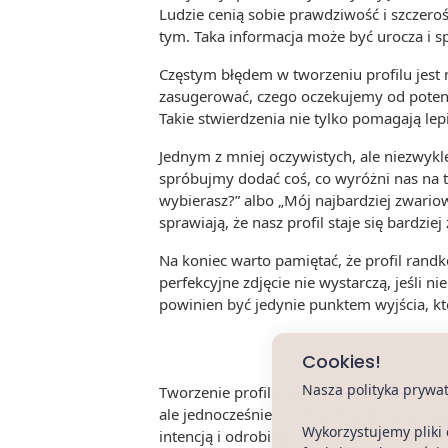
Ludzie cenią sobie prawdziwość i szczerość
tym. Taka informacja może być urocza i spr
Częstym błędem w tworzeniu profilu jest n
zasugerować, czego oczekujemy od potenc
Takie stwierdzenia nie tylko pomagają lep
Jednym z mniej oczywistych, ale niezwyk
spróbujmy dodać coś, co wyróżni nas na t
wybierasz?” albo „Mój najbardziej zwario
sprawiają, że nasz profil staje się bardzie
Na koniec warto pamiętać, że profil rand
perfekcyjne zdjęcie nie wystarczą, jeśli 
powinien być jedynie punktem wyjścia, któ
Cookies!
Nasza polityka prywa
Tworzenie profilu randkowego, który przy
ale jednocześnie umieć pokazać swoje naj
Wykorzystujemy pliki 
intencją i odrobiną kreatywności, mamy s