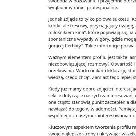
swoboda w pozowaniu i przyjemne otoczeni
wyglądamy mniej profesjonalnie.
Jednak zdjęcie to tylko połowa sukcesu. 
krótki, ale treściwy, przyciągający uwagę
miłośnikiem kina”, które pojawiają się na
spontaniczne wypady w góry, gdzie mogę 
gorącej herbaty”. Takie informacje pozwa
Ważnym elementem profilu jest także jas
niezobowiązującej rozmowy? Otwartość i 
oczekiwania. Warto unikać deklaracji, kt
wiedzą, czego chcą”. Zamiast tego lepiej 
Kiedy już mamy dobre zdjęcie i interesuj
sekcje dotyczące naszych zainteresowań, 
one często stanowią punkt zaczepienia dla
nawiązać do tego w wiadomości. Pamiętajm
wspólnego z naszymi zainteresowaniami.
Kluczowym aspektem tworzenia profilu ran
swoje najlepsze strony i ukrywając wszel