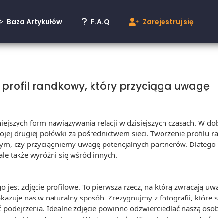
Baza Artykułów
F.A.Q
Zarejestruj się
ć profil randkowy, który przyciąga uwagę
niejszych form nawiązywania relacji w dzisiejszych czasach. W dob
ojej drugiej połówki za pośrednictwem sieci. Tworzenie profilu 
 tym, czy przyciągniemy uwagę potencjalnych partnerów. Dlatego w
 ale także wyróżni się wśród innych.
 jest zdjęcie profilowe. To pierwsza rzecz, na którą zwracają u
 pokazuje nas w naturalny sposób. Zrezygnujmy z fotografii, które
 podejrzenia. Idealne zdjęcie powinno odzwierciedlać naszą oso