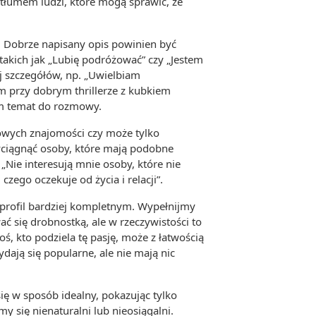
 tłumem ludzi, które mogą sprawić, że
ć. Dobrze napisany opis powinien być
 takich jak „Lubię podróżować” czy „Jestem
ej szczegółów, np. „Uwielbiam
m przy dobrym thrillerze z kubkiem
rom temat do rozmowy.
nowych znajomości czy może tylko
yciągnąć osoby, które mają podobne
„Nie interesują mnie osoby, które nie
zego oczekuje od życia i relacji”.
z profil bardziej kompletnym. Wypełnijmy
ć się drobnostką, ale w rzeczywistości to
ś, kto podziela tę pasję, może z łatwością
ają się popularne, ale nie mają nic
ę w sposób idealny, pokazując tylko
 się nienaturalni lub nieosiągalni.