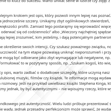
e to klucz do sukcesu. Warto unikać selfie w lustrze czy zdjęć z
Kolejnym krokiem jest opis, który pozwoli innym lepiej nas pozna
, a jednocześnie szczery. Unikajmy zbyt ogólnikowych stwierdzeń,
 większości profili. Zamiast tego postarajmy się wprowadzić więc
oderwać się od codzienności” albo „Wieczory najchętniej spędza
lają lepiej zrozumieć, kim jesteśmy, i dają potencjalnym partne
ne określenie swoich intencji. Czy szukasz poważnego związku, 
uczciwość na tym etapie pozwalają uniknąć nieporozumień i prz
óre mogą być odbierane jako zbyt wymagające lub negatywne, np. 
sformułować to w pozytywny sposób, np. „Szukam kogoś, kto wie, c
ący opis, warto zadbać o dodatkowe szczegóły, które uczynią nas
ulubionej muzyki, filmów czy książek. Te informacje mogą wydawa
 rozmowy. Jeśli na przykład uwielbiasz książki Stephena Kinga, kto
y jednak, by być autentycznymi – nie wpisujmy rzeczy, które wyd
dkowego jest autentyczność. Wielu ludzi próbuje prezentować si
kie wady. Jednak przesadny perfekcjonizm może sprawić, że wydamy