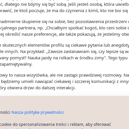
, dlatego nie bójmy się być sobą. Jeśli jesteś osobą, która uwielb
awić, że ktoś poczuje, że ma do czynienia z kimś, kto nie boi się
admierne skupienie się na sobie, bez pozostawienia przestrzeni 
jalnego partnera, np. „Chciałbym spotkać kogoś, kto ceni sobi
iej określić nasze preferencje, ale także pokazują, że jesteśmy o
le skutecznych elementów profilu są ciekawe pytania lub anegdo
le innych. Na przykład: „Zawsze zastanawiam się, czy lepsze są
wany pomysł? Nauka jazdy na rolkach w środku zimy”. Tego typu e
j zapamiętywalny.
kowy to nasza wizytówka, ale nie zastąpi prawdziwej rozmowy. Naw
nie będziemy umieli nawiązać ciekawej i szczerej komunikacji z in
ry otwiera drzwi do dalszej interakcji.
tności
Nasza polityka prywatności
ciąga uwagę, to sztuka balansowania między autentycznością a at
lepsze strony w sposób subtelny i naturalny. Kiedy podejdziemy d
cookie do spersonalizowania treści i reklam, aby oferować
zansę stworzyć coś, co przyciągnie osoby, które naprawdę do nas