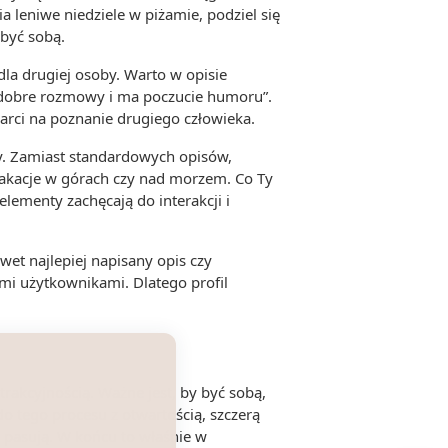
ia leniwe niedziele w piżamie, podziel się
 być sobą.
dla drugiej osoby. Warto w opisie
e dobre rozmowy i ma poczucie humoru”.
twarci na poznanie drugiego człowieka.
ty. Zamiast standardowych opisów,
 wakacje w górach czy nad morzem. Co Ty
lementy zachęcają do interakcji i
et najlepiej napisany opis czy
nymi użytkownikami. Dlatego profil
rakcyjnością. Ważne jest, by być sobą,
o tego procesu z otwartością, szczerą
 pasują. W końcu to właśnie w