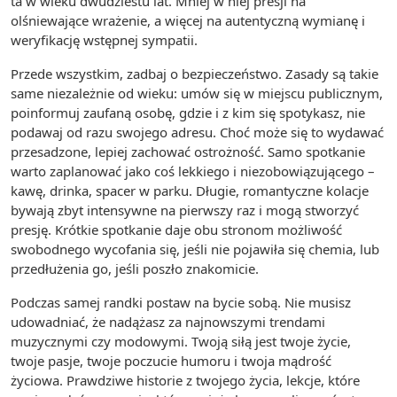
ta w wieku dwudziestu lat. Mniej w niej presji na
olśniewające wrażenie, a więcej na autentyczną wymianę i
weryfikację wstępnej sympatii.
Przede wszystkim, zadbaj o bezpieczeństwo. Zasady są takie
same niezależnie od wieku: umów się w miejscu publicznym,
poinformuj zaufaną osobę, gdzie i z kim się spotykasz, nie
podawaj od razu swojego adresu. Choć może się to wydawać
przesadzone, lepiej zachować ostrożność. Samo spotkanie
warto zaplanować jako coś lekkiego i niezobowiązującego –
kawę, drinka, spacer w parku. Długie, romantyczne kolacje
bywają zbyt intensywne na pierwszy raz i mogą stworzyć
presję. Krótkie spotkanie daje obu stronom możliwość
swobodnego wycofania się, jeśli nie pojawiła się chemia, lub
przedłużenia go, jeśli poszło znakomicie.
Podczas samej randki postaw na bycie sobą. Nie musisz
udowadniać, że nadążasz za najnowszymi trendami
muzycznymi czy modowymi. Twoją siłą jest twoje życie,
twoje pasje, twoje poczucie humoru i twoja mądrość
życiowa. Prawdziwe historie z twojego życia, lekcje, które