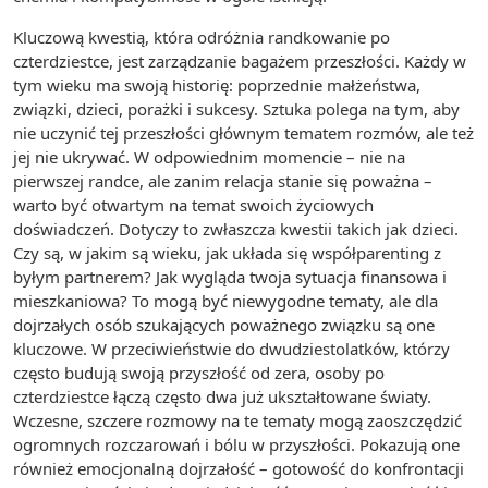
Kluczową kwestią, która odróżnia randkowanie po
czterdziestce, jest zarządzanie bagażem przeszłości. Każdy w
tym wieku ma swoją historię: poprzednie małżeństwa,
związki, dzieci, porażki i sukcesy. Sztuka polega na tym, aby
nie uczynić tej przeszłości głównym tematem rozmów, ale też
jej nie ukrywać. W odpowiednim momencie – nie na
pierwszej randce, ale zanim relacja stanie się poważna –
warto być otwartym na temat swoich życiowych
doświadczeń. Dotyczy to zwłaszcza kwestii takich jak dzieci.
Czy są, w jakim są wieku, jak układa się współparenting z
byłym partnerem? Jak wygląda twoja sytuacja finansowa i
mieszkaniowa? To mogą być niewygodne tematy, ale dla
dojrzałych osób szukających poważnego związku są one
kluczowe. W przeciwieństwie do dwudziestolatków, którzy
często budują swoją przyszłość od zera, osoby po
czterdziestce łączą często dwa już ukształtowane światy.
Wczesne, szczere rozmowy na te tematy mogą zaoszczędzić
ogromnych rozczarowań i bólu w przyszłości. Pokazują one
również emocjonalną dojrzałość – gotowość do konfrontacji