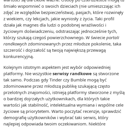
śmiało wspomnieć o swoich dzieciach (nie umieszczając ich
zdjęć ze względów bezpieczeństwa), pasjach, które rozwinęły
z wiekiem, czy lekcjach, jakie wyniosły z życia. Taki profil
działa jak magnes dla ludzi o podobnej wrażliwości i
życiowym doświadczeniu, odstraszając jednocześnie tych,
którzy szukają czegoś powierzchownego. W świecie
portali
randkowych
zdominowanych przez młodsze pokolenie, taka
szczerość i dojrzałość są twoją największą przewagą
konkurencyjną.
Kolejnym istotnym aspektem jest wybór odpowiedniej
platformy. Nie wszystkie
serwisy randkowe
są stworzone
tak samo. Podczas gdy Tinder czy Bumble mogą być
zdominowane przez młodszą publikę szukającą często
przelotnych znajomości, istnieją platformy stworzone z myślą
o bardziej dojrzałych użytkownikach, dla których takie
wartości jak stabilność, intelektualna wymiana i wspólne cele
życiowe są priorytetem. Warto poczytać recenzje, sprawdzić
demografię użytkowników i wybrać taki serwis, który
najlepiej odpowiada twoim oczekiwaniom. Niektóre