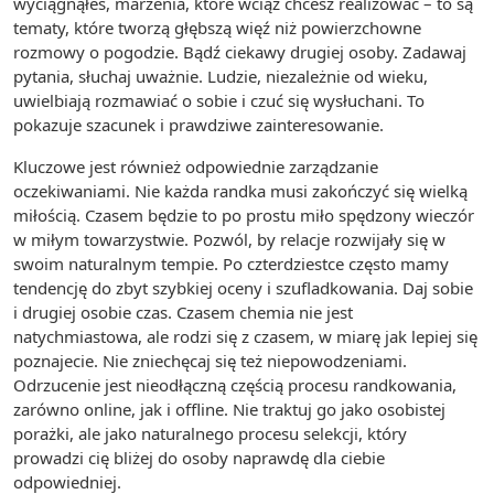
wyciągnąłeś, marzenia, które wciąż chcesz realizować – to są
tematy, które tworzą głębszą więź niż powierzchowne
rozmowy o pogodzie. Bądź ciekawy drugiej osoby. Zadawaj
pytania, słuchaj uważnie. Ludzie, niezależnie od wieku,
uwielbiają rozmawiać o sobie i czuć się wysłuchani. To
pokazuje szacunek i prawdziwe zainteresowanie.
Kluczowe jest również odpowiednie zarządzanie
oczekiwaniami. Nie każda randka musi zakończyć się wielką
miłością. Czasem będzie to po prostu miło spędzony wieczór
w miłym towarzystwie. Pozwól, by relacje rozwijały się w
swoim naturalnym tempie. Po czterdziestce często mamy
tendencję do zbyt szybkiej oceny i szufladkowania. Daj sobie
i drugiej osobie czas. Czasem chemia nie jest
natychmiastowa, ale rodzi się z czasem, w miarę jak lepiej się
poznajecie. Nie zniechęcaj się też niepowodzeniami.
Odrzucenie jest nieodłączną częścią procesu randkowania,
zarówno online, jak i offline. Nie traktuj go jako osobistej
porażki, ale jako naturalnego procesu selekcji, który
prowadzi cię bliżej do osoby naprawdę dla ciebie
odpowiedniej.