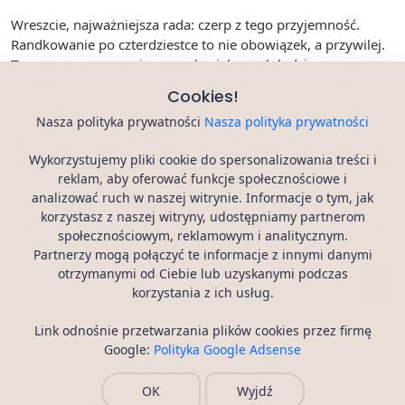
Wreszcie, najważniejsza rada: czerp z tego przyjemność.
Randkowanie po czterdziestce to nie obowiązek, a przywilej.
To szansa na poznanie nowych, ciekawych ludzi, na nowe
doświadczenia, na odkrywanie świata – i siebie na nowo. To
Cookies!
twoja druga młodość, ale z mądrością, doświadczeniem i
Nasza polityka prywatności
Nasza polityka prywatności
zasobami, których nie miałeś za pierwszym razem. To czas,
by być bardziej wybrednym, bardziej świadomym i bardziej
Wykorzystujemy pliki cookie do spersonalizowania treści i
skoncentrowanym na tym, co naprawdę liczy się w relacji: na
reklam, aby oferować funkcje społecznościowe i
wzajemnym szacunku, wspólnym śmiechu, partnerskim
analizować ruch w naszej witrynie. Informacje o tym, jak
wsparciu i głębokim, spokojnym szczęściu, które przychodzi
korzystasz z naszej witryny, udostępniamy partnerom
z wiedzą, że znalazło się kogoś, z kim chce się dzielić drugą,
społecznościowym, reklamowym i analitycznym.
często najwspanialszą, połową życia.
Partnerzy mogą połączyć te informacje z innymi danymi
otrzymanymi od Ciebie lub uzyskanymi podczas
korzystania z ich usług.
Link odnośnie przetwarzania plików cookies przez firmę
Artykuły
Regulamin
Google:
Polityka Google Adsense
Polityka prywatności / RODO
OK
Wyjdź
2026 - 40Latki.pl Portal Randkowy | Wszystkie prawa zastrzeżone