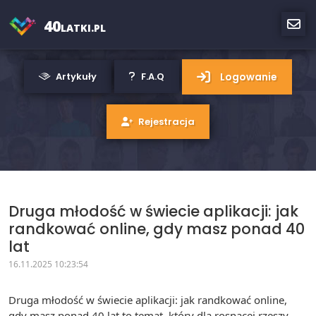
40
LATKI.PL
Logowanie
Artykuły
F.A.Q
Rejestracja
Druga młodość w świecie aplikacji: jak
randkować online, gdy masz ponad 40
lat
16.11.2025 10:23:54
Druga młodość w świecie aplikacji: jak randkować online,
gdy masz ponad 40 lat to temat, który dla rosnącej rzeszy