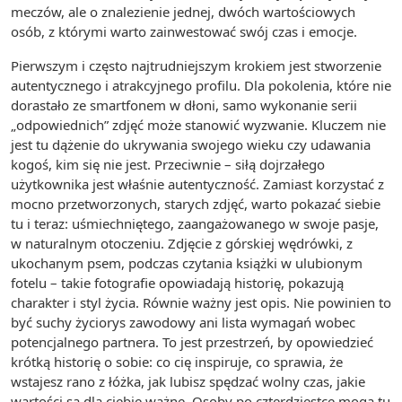
meczów, ale o znalezienie jednej, dwóch wartościowych
osób, z którymi warto zainwestować swój czas i emocje.
Pierwszym i często najtrudniejszym krokiem jest stworzenie
autentycznego i atrakcyjnego profilu. Dla pokolenia, które nie
dorastało ze smartfonem w dłoni, samo wykonanie serii
„odpowiednich” zdjęć może stanowić wyzwanie. Kluczem nie
jest tu dążenie do ukrywania swojego wieku czy udawania
kogoś, kim się nie jest. Przeciwnie – siłą dojrzałego
użytkownika jest właśnie autentyczność. Zamiast korzystać z
mocno przetworzonych, starych zdjęć, warto pokazać siebie
tu i teraz: uśmiechniętego, zaangażowanego w swoje pasje,
w naturalnym otoczeniu. Zdjęcie z górskiej wędrówki, z
ukochanym psem, podczas czytania książki w ulubionym
fotelu – takie fotografie opowiadają historię, pokazują
charakter i styl życia. Równie ważny jest opis. Nie powinien to
być suchy życiorys zawodowy ani lista wymagań wobec
potencjalnego partnera. To jest przestrzeń, by opowiedzieć
krótką historię o sobie: co cię inspiruje, co sprawia, że
wstajesz rano z łóżka, jak lubisz spędzać wolny czas, jakie
wartości są dla ciebie ważne. Osoby po czterdziestce mogą tu