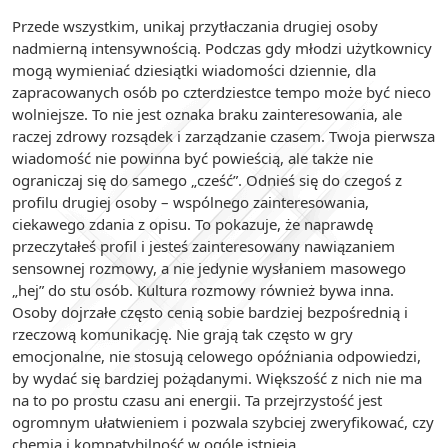
Przede wszystkim, unikaj przytłaczania drugiej osoby
nadmierną intensywnością. Podczas gdy młodzi użytkownicy
mogą wymieniać dziesiątki wiadomości dziennie, dla
zapracowanych osób po czterdziestce tempo może być nieco
wolniejsze. To nie jest oznaka braku zainteresowania, ale
raczej zdrowy rozsądek i zarządzanie czasem. Twoja pierwsza
wiadomość nie powinna być powieścią, ale także nie
ograniczaj się do samego „cześć”. Odnieś się do czegoś z
profilu drugiej osoby – wspólnego zainteresowania,
ciekawego zdania z opisu. To pokazuje, że naprawdę
przeczytałeś profil i jesteś zainteresowany nawiązaniem
sensownej rozmowy, a nie jedynie wysłaniem masowego
„hej” do stu osób. Kultura rozmowy również bywa inna.
Osoby dojrzałe często cenią sobie bardziej bezpośrednią i
rzeczową komunikację. Nie grają tak często w gry
emocjonalne, nie stosują celowego opóźniania odpowiedzi,
by wydać się bardziej pożądanymi. Większość z nich nie ma
na to po prostu czasu ani energii. Ta przejrzystość jest
ogromnym ułatwieniem i pozwala szybciej zweryfikować, czy
chemia i kompatybilność w ogóle istnieją.