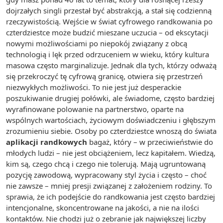
dojrzałych singli przestał być abstrakcją, a stał się codzienną
rzeczywistością. Wejście w świat cyfrowego randkowania po
czterdziestce może budzić mieszane uczucia – od ekscytacji
nowymi możliwościami po niepokój związany z obcą
technologią i lęk przed odrzuceniem w wieku, który kultura
masowa często marginalizuje. Jednak dla tych, którzy odważą
się przekroczyć tę cyfrową granicę, otwiera się przestrzeń
niezwykłych możliwości. To nie jest już desperackie
poszukiwanie drugiej połówki, ale świadome, często bardziej
wyrafinowane polowanie na partnerstwo, oparte na
wspólnych wartościach, życiowym doświadczeniu i głębszym
zrozumieniu siebie. Osoby po czterdziestce wnoszą do świata
aplikacji randkowych
bagaż, który – w przeciwieństwie do
młodych ludzi – nie jest obciążeniem, lecz kapitałem. Wiedzą,
kim są, czego chcą i czego nie tolerują. Mają ugruntowaną
pozycję zawodową, wypracowany styl życia i często – choć
nie zawsze – mniej presji związanej z założeniem rodziny. To
sprawia, że ich podejście do randkowania jest często bardziej
intencjonalne, skoncentrowane na jakości, a nie na ilości
kontaktów. Nie chodzi już o zebranie jak największej liczby