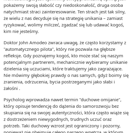
pokażemy swoją słabość czy niedoskonałość, druga osoba
natychmiast straci zainteresowanie. Ten strach jest tak silny,
że wielu z nas decyduje się na strategię unikania – zamiast
ryzykować, wolimy milczeć, zgadzać się lub udawać kogoś,
kim nie jesteśmy.
Doktor John Amodeo zwraca uwagę, że często korzystamy z
"automatycznego pilota", który nie pozwala na głębsze
refleksje. Gdy poznajemy kogoś, kto może stać się naszym
potencjalnym partnerem, mechanicznie wybieramy unikanie
dzielenia się uczuciami, które traktujemy jako zagrażające.
Nie mówimy głębokiej prawdy o nas samych, gdyż boimy się
zranienia, odrzucenia, bycia postrzeganymi jako słabi i
żałośni .
Psycholog wprowadza nawet termin "duchowe omijanie",
który opisuje tendencję do dążenia do samorozwoju bez
skupiania się na swojej autentyczności, która często wiąże się
z dostrzeżeniem niewygodnych, trudnych uczuć oraz
potrzeb. Taki duchowy wzrost jest ograniczony i pozorny,
ponieważ nie obejmuje całego naszego wnętrza, w którym