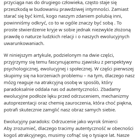
przyciąga nas do drugiego człowieka, często staje się
przeszkodą w budowaniu prawdziwej intymności. Zamiast
starać się być kimś, kogo naszym zdaniem polubią inni,
powinniśmy odkryć, co to w ogóle znaczy być sobą . To
proste stwierdzenie kryje w sobie jednak niezwykle złożoną
prawdę o naturze ludzkich relacji i o naszych ewolucyjnych
uwarunkowaniach.
W niniejszym artykule, podzielonym na dwie części,
przyjrzymy się temu fascynującemu zjawisku z perspektywy
psychologicznej, ewolucyjnej i społecznej. W części pierwszej
skupimy się na korzeniach problemu – na tym, dlaczego nasz
mózg reaguje na atrakcyjną osobę w sposób, który
paradoksalnie oddala nas od autentyczności. Zbadamy
ewolucyjne podłoże lęku przed odrzuceniem, mechanizmy
autoprezentacji oraz chemię zauroczenia, która choć piękna,
potrafi skutecznie zamglić nasz obraz samych siebie.
Ewolucyjny paradoks: Odrzucenie jako wyrok śmierci
Aby zrozumieć, dlaczego tracimy autentyczność w obecności
kogoś atrakcyjnego, musimy cofnąć się o tysiące lat. Nasze