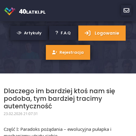
40
LATKI.PL
Logowanie
Artykuły
F.A.Q
Rejestracja
Dlaczego im bardziej ktoś nam się
podoba, tym bardziej tracimy
autentyczność
23.02.2026 21:07:31
Część I: Paradoks pożądania – ewolucyjna pułapka i
mechanizmy utraty siebie