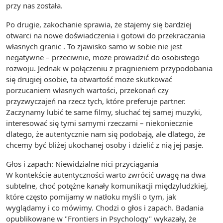
przy nas została.
Po drugie, zakochanie sprawia, że stajemy się bardziej
otwarci na nowe doświadczenia i gotowi do przekraczania
własnych granic . To zjawisko samo w sobie nie jest
negatywne – przeciwnie, może prowadzić do osobistego
rozwoju. Jednak w połączeniu z pragnieniem przypodobania
się drugiej osobie, ta otwartość może skutkować
porzucaniem własnych wartości, przekonań czy
przyzwyczajeń na rzecz tych, które preferuje partner.
Zaczynamy lubić te same filmy, słuchać tej samej muzyki,
interesować się tymi samymi rzeczami – niekoniecznie
dlatego, że autentycznie nam się podobają, ale dlatego, że
chcemy być bliżej ukochanej osoby i dzielić z nią jej pasje.
Głos i zapach: Niewidzialne nici przyciągania
W kontekście autentyczności warto zwrócić uwagę na dwa
subtelne, choć potężne kanały komunikacji międzyludzkiej,
które często pomijamy w natłoku myśli o tym, jak
wyglądamy i co mówimy. Chodzi o głos i zapach. Badania
opublikowane w "Frontiers in Psychology" wykazały, że