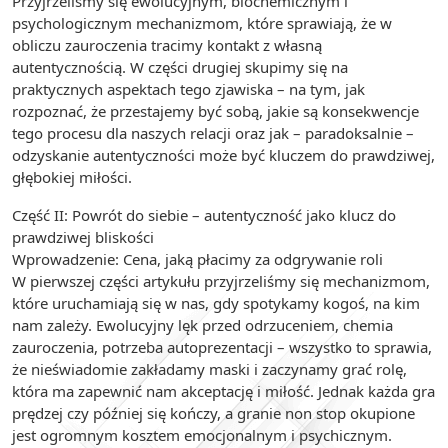
Przyjrzeliśmy się ewolucyjnym, biochemicznym i
psychologicznym mechanizmom, które sprawiają, że w
obliczu zauroczenia tracimy kontakt z własną
autentycznością. W części drugiej skupimy się na
praktycznych aspektach tego zjawiska – na tym, jak
rozpoznać, że przestajemy być sobą, jakie są konsekwencje
tego procesu dla naszych relacji oraz jak – paradoksalnie –
odzyskanie autentyczności może być kluczem do prawdziwej,
głębokiej miłości.
Część II: Powrót do siebie – autentyczność jako klucz do
prawdziwej bliskości
Wprowadzenie: Cena, jaką płacimy za odgrywanie roli
W pierwszej części artykułu przyjrzeliśmy się mechanizmom,
które uruchamiają się w nas, gdy spotykamy kogoś, na kim
nam zależy. Ewolucyjny lęk przed odrzuceniem, chemia
zauroczenia, potrzeba autoprezentacji – wszystko to sprawia,
że nieświadomie zakładamy maski i zaczynamy grać rolę,
która ma zapewnić nam akceptację i miłość. Jednak każda gra
prędzej czy później się kończy, a granie non stop okupione
jest ogromnym kosztem emocjonalnym i psychicznym.