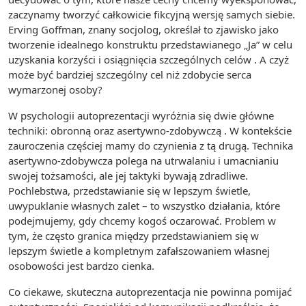
zaczynamy tworzyć całkowicie fikcyjną wersję samych siebie.
Erving Goffman, znany socjolog, określał to zjawisko jako
tworzenie idealnego konstruktu przedstawianego „Ja” w celu
uzyskania korzyści i osiągnięcia szczególnych celów . A czyż
może być bardziej szczególny cel niż zdobycie serca
wymarzonej osoby?
W psychologii autoprezentacji wyróżnia się dwie główne
techniki: obronną oraz asertywno-zdobywczą . W kontekście
zauroczenia częściej mamy do czynienia z tą drugą. Technika
asertywno-zdobywcza polega na utrwalaniu i umacnianiu
swojej tożsamości, ale jej taktyki bywają zdradliwe.
Pochlebstwa, przedstawianie się w lepszym świetle,
uwypuklanie własnych zalet – to wszystko działania, które
podejmujemy, gdy chcemy kogoś oczarować. Problem w
tym, że często granica między przedstawianiem się w
lepszym świetle a kompletnym zafałszowaniem własnej
osobowości jest bardzo cienka.
Co ciekawe, skuteczna autoprezentacja nie powinna pomijać