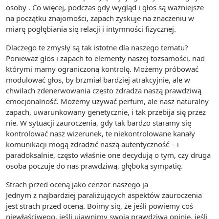
osoby . Co więcej, podczas gdy wygląd i głos są ważniejsze
na początku znajomości, zapach zyskuje na znaczeniu w
miarę pogłębiania się relacji i intymności fizycznej.
Dlaczego te zmysły są tak istotne dla naszego tematu?
Ponieważ głos i zapach to elementy naszej tożsamości, nad
którymi mamy ograniczoną kontrolę. Możemy próbować
modulować głos, by brzmiał bardziej atrakcyjnie, ale w
chwilach zdenerwowania często zdradza naszą prawdziwą
emocjonalność. Możemy używać perfum, ale nasz naturalny
zapach, uwarunkowany genetycznie, i tak przebija się przez
nie. W sytuacji zauroczenia, gdy tak bardzo staramy się
kontrolować nasz wizerunek, te niekontrolowane kanały
komunikacji mogą zdradzić naszą autentyczność – i
paradoksalnie, często właśnie one decydują o tym, czy druga
osoba poczuje do nas prawdziwą, głęboką sympatię.
Strach przed oceną jako cenzor naszego ja
Jednym z najbardziej paraliżujących aspektów zauroczenia
jest strach przed oceną. Boimy się, że jeśli powiemy coś
niewłaściwego, jeśli ujawnimy swoją prawdziwą opinię, jeśli