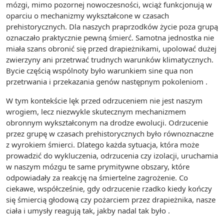
mózgi, mimo pozornej nowoczesności, wciąż funkcjonują w
oparciu o mechanizmy wykształcone w czasach
prehistorycznych. Dla naszych praprzodków życie poza grupą
oznaczało praktycznie pewną śmierć. Samotna jednostka nie
miała szans obronić się przed drapieżnikami, upolować dużej
zwierzyny ani przetrwać trudnych warunków klimatycznych.
Bycie częścią wspólnoty było warunkiem sine qua non
przetrwania i przekazania genów następnym pokoleniom .
W tym kontekście lęk przed odrzuceniem nie jest naszym
wrogiem, lecz niezwykle skutecznym mechanizmem
obronnym wykształconym na drodze ewolucji. Odrzucenie
przez grupę w czasach prehistorycznych było równoznaczne
z wyrokiem śmierci. Dlatego każda sytuacja, która może
prowadzić do wykluczenia, odrzucenia czy izolacji, uruchamia
w naszym mózgu te same prymitywne obszary, które
odpowiadały za reakcję na śmiertelne zagrożenie. Co
ciekawe, współcześnie, gdy odrzucenie rzadko kiedy kończy
się śmiercią głodową czy pożarciem przez drapieżnika, nasze
ciała i umysły reagują tak, jakby nadal tak było .