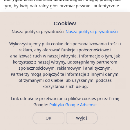
tym, by twój naturalny głos brzmiał pewnie i autentycznie.
Podsumowanie: W stronę miłości, która widzi naprawdę
Cookies!
Dotarliśmy do końca naszej dwuczęściowej podróży przez
meandry autentyczności w relacjach. Przeanalizowaliśmy
Nasza polityka prywatności
Nasza polityka prywatności
ewolucyjne, biochemiczne i psychologiczne mechanizmy,
które sprawiają, że w obliczu zauroczenia tracimy kontakt z
Wykorzystujemy pliki cookie do spersonalizowania treści i
sobą. Przyjrzeliśmy się konsekwencjom tego procesu –
reklam, aby oferować funkcje społecznościowe i
pustce, powierzchowności relacji, utracie sensu. Odkryliśmy
analizować ruch w naszej witrynie. Informacje o tym, jak
jednak, że istnieje droga powrotu do siebie, a co więcej – że
korzystasz z naszej witryny, udostępniamy partnerom
właśnie autentyczność jest kluczem do prawdziwej, głębokiej
społecznościowym, reklamowym i analitycznym.
miłości.
Partnerzy mogą połączyć te informacje z innymi danymi
otrzymanymi od Ciebie lub uzyskanymi podczas
Prawda jest taka, że możemy zwieść drugą osobę na
korzystania z ich usług.
początku znajomości. Możemy zagrać rolę kogoś bardziej
interesującego, bardziej pewnego siebie, bardziej
Link odnośnie przetwarzania plików cookies przez firmę
"odpowiedniego". Ale nie da się grać wiecznie. Prędzej czy
Google:
Polityka Google Adsense
później maska opadnie, a wtedy okaże się, że relacja została
zbudowana na fikcji. Jeśli chcemy, by nasza miłość miała
OK
Wyjdź
szansę przetrwać próbę czasu, musimy mieć odwagę
pokazać się takimi, jakimi jesteśmy naprawdę – z całym