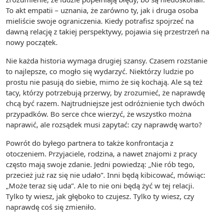
To akt empatii – uznania, że zarówno ty, jak i druga osoba
mieliście swoje ograniczenia. Kiedy potrafisz spojrzeć na
dawną relację z takiej perspektywy, pojawia się przestrzeń na
nowy początek.
Nie każda historia wymaga drugiej szansy. Czasem rozstanie
to najlepsze, co mogło się wydarzyć. Niektórzy ludzie po
prostu nie pasują do siebie, mimo że się kochają. Ale są też
tacy, którzy potrzebują przerwy, by zrozumieć, że naprawdę
chcą być razem. Najtrudniejsze jest odróżnienie tych dwóch
przypadków. Bo serce chce wierzyć, że wszystko można
naprawić, ale rozsądek musi zapytać: czy naprawdę warto?
Powrót do byłego partnera to także konfrontacja z
otoczeniem. Przyjaciele, rodzina, a nawet znajomi z pracy
często mają swoje zdanie. Jedni powiedzą: „Nie rób tego,
przecież już raz się nie udało”. Inni będą kibicować, mówiąc:
„Może teraz się uda”. Ale to nie oni będą żyć w tej relacji.
Tylko ty wiesz, jak głęboko to czujesz. Tylko ty wiesz, czy
naprawdę coś się zmieniło.