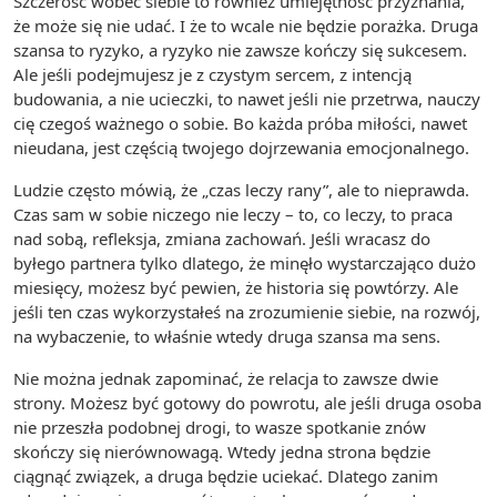
Szczerość wobec siebie to również umiejętność przyznania,
że może się nie udać. I że to wcale nie będzie porażka. Druga
szansa to ryzyko, a ryzyko nie zawsze kończy się sukcesem.
Ale jeśli podejmujesz je z czystym sercem, z intencją
budowania, a nie ucieczki, to nawet jeśli nie przetrwa, nauczy
cię czegoś ważnego o sobie. Bo każda próba miłości, nawet
nieudana, jest częścią twojego dojrzewania emocjonalnego.
Ludzie często mówią, że „czas leczy rany”, ale to nieprawda.
Czas sam w sobie niczego nie leczy – to, co leczy, to praca
nad sobą, refleksja, zmiana zachowań. Jeśli wracasz do
byłego partnera tylko dlatego, że minęło wystarczająco dużo
miesięcy, możesz być pewien, że historia się powtórzy. Ale
jeśli ten czas wykorzystałeś na zrozumienie siebie, na rozwój,
na wybaczenie, to właśnie wtedy druga szansa ma sens.
Nie można jednak zapominać, że relacja to zawsze dwie
strony. Możesz być gotowy do powrotu, ale jeśli druga osoba
nie przeszła podobnej drogi, to wasze spotkanie znów
skończy się nierównowagą. Wtedy jedna strona będzie
ciągnąć związek, a druga będzie uciekać. Dlatego zanim