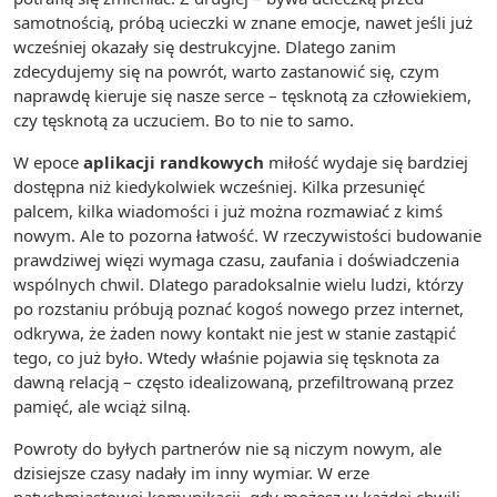
samotnością, próbą ucieczki w znane emocje, nawet jeśli już
wcześniej okazały się destrukcyjne. Dlatego zanim
zdecydujemy się na powrót, warto zastanowić się, czym
naprawdę kieruje się nasze serce – tęsknotą za człowiekiem,
czy tęsknotą za uczuciem. Bo to nie to samo.
W epoce
aplikacji randkowych
miłość wydaje się bardziej
dostępna niż kiedykolwiek wcześniej. Kilka przesunięć
palcem, kilka wiadomości i już można rozmawiać z kimś
nowym. Ale to pozorna łatwość. W rzeczywistości budowanie
prawdziwej więzi wymaga czasu, zaufania i doświadczenia
wspólnych chwil. Dlatego paradoksalnie wielu ludzi, którzy
po rozstaniu próbują poznać kogoś nowego przez internet,
odkrywa, że żaden nowy kontakt nie jest w stanie zastąpić
tego, co już było. Wtedy właśnie pojawia się tęsknota za
dawną relacją – często idealizowaną, przefiltrowaną przez
pamięć, ale wciąż silną.
Powroty do byłych partnerów nie są niczym nowym, ale
dzisiejsze czasy nadały im inny wymiar. W erze
natychmiastowej komunikacji, gdy możesz w każdej chwili