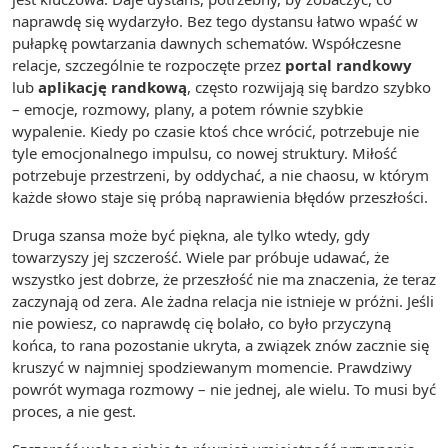
naprawdę się wydarzyło. Bez tego dystansu łatwo wpaść w
pułapkę powtarzania dawnych schematów. Współczesne
relacje, szczególnie te rozpoczęte przez
portal randkowy
lub
aplikację randkową
, często rozwijają się bardzo szybko
– emocje, rozmowy, plany, a potem równie szybkie
wypalenie. Kiedy po czasie ktoś chce wrócić, potrzebuje nie
tyle emocjonalnego impulsu, co nowej struktury. Miłość
potrzebuje przestrzeni, by oddychać, a nie chaosu, w którym
każde słowo staje się próbą naprawienia błędów przeszłości.
Druga szansa może być piękna, ale tylko wtedy, gdy
towarzyszy jej szczerość. Wiele par próbuje udawać, że
wszystko jest dobrze, że przeszłość nie ma znaczenia, że teraz
zaczynają od zera. Ale żadna relacja nie istnieje w próżni. Jeśli
nie powiesz, co naprawdę cię bolało, co było przyczyną
końca, to rana pozostanie ukryta, a związek znów zacznie się
kruszyć w najmniej spodziewanym momencie. Prawdziwy
powrót wymaga rozmowy – nie jednej, ale wielu. To musi być
proces, a nie gest.