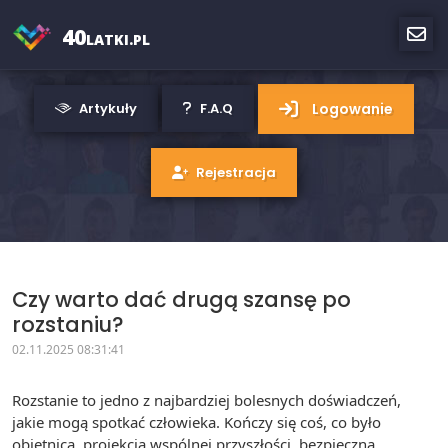
40
LATKI.PL
Logowanie
Artykuły
F.A.Q
Rejestracja
Czy warto dać drugą szansę po
rozstaniu?
02.11.2025 08:31:41
Rozstanie to jedno z najbardziej bolesnych doświadczeń,
jakie mogą spotkać człowieka. Kończy się coś, co było
obietnicą, projekcją wspólnej przyszłości, bezpieczną