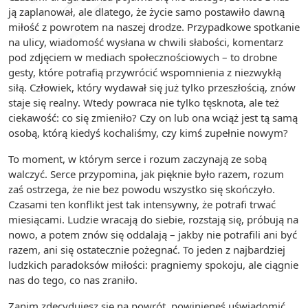
ją zaplanował, ale dlatego, że życie samo postawiło dawną
miłość z powrotem na naszej drodze. Przypadkowe spotkanie
na ulicy, wiadomość wysłana w chwili słabości, komentarz
pod zdjęciem w mediach społecznościowych – to drobne
gesty, które potrafią przywrócić wspomnienia z niezwykłą
siłą. Człowiek, który wydawał się już tylko przeszłością, znów
staje się realny. Wtedy powraca nie tylko tęsknota, ale też
ciekawość: co się zmieniło? Czy on lub ona wciąż jest tą samą
osobą, którą kiedyś kochaliśmy, czy kimś zupełnie nowym?
To moment, w którym serce i rozum zaczynają ze sobą
walczyć. Serce przypomina, jak pięknie było razem, rozum
zaś ostrzega, że nie bez powodu wszystko się skończyło.
Czasami ten konflikt jest tak intensywny, że potrafi trwać
miesiącami. Ludzie wracają do siebie, rozstają się, próbują na
nowo, a potem znów się oddalają – jakby nie potrafili ani być
razem, ani się ostatecznie pożegnać. To jeden z najbardziej
ludzkich paradoksów miłości: pragniemy spokoju, ale ciągnie
nas do tego, co nas zraniło.
Zanim zdecydujesz się na powrót, powinieneś uświadomić