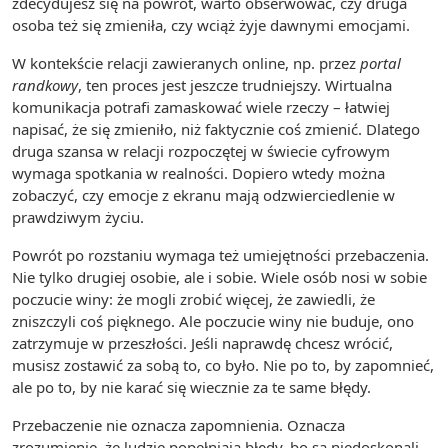
zdecydujesz się na powrót, warto obserwować, czy druga
osoba też się zmieniła, czy wciąż żyje dawnymi emocjami.
W kontekście relacji zawieranych online, np. przez
portal
randkowy
, ten proces jest jeszcze trudniejszy. Wirtualna
komunikacja potrafi zamaskować wiele rzeczy – łatwiej
napisać, że się zmieniło, niż faktycznie coś zmienić. Dlatego
druga szansa w relacji rozpoczętej w świecie cyfrowym
wymaga spotkania w realności. Dopiero wtedy można
zobaczyć, czy emocje z ekranu mają odzwierciedlenie w
prawdziwym życiu.
Powrót po rozstaniu wymaga też umiejętności przebaczenia.
Nie tylko drugiej osobie, ale i sobie. Wiele osób nosi w sobie
poczucie winy: że mogli zrobić więcej, że zawiedli, że
zniszczyli coś pięknego. Ale poczucie winy nie buduje, ono
zatrzymuje w przeszłości. Jeśli naprawdę chcesz wrócić,
musisz zostawić za sobą to, co było. Nie po to, by zapomnieć,
ale po to, by nie karać się wiecznie za te same błędy.
Przebaczenie nie oznacza zapomnienia. Oznacza
zrozumienie, że ludzie popełniają błędy, bo są niedoskonali.