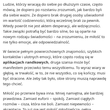
Ludzie, którzy wracają do siebie po dłuższym czasie, często
mówią, że dopiero po rozstaniu zrozumieli, jak bardzo byli
dla siebie ważni. Że dopiero brak drugiej osoby uświadomił
im wartość codzienności, którą wcześniej brali za pewnik.
Wtedy powrót nie jest aktem desperacji, ale wdzięczności.
Takie związki potrafią być bardzo silne, bo są oparte na
nowym rodzaju świadomości – na zrozumieniu, że miłość to
nie tylko emocje, ale odpowiedzialność.
W świecie pełnym powierzchownych znajomości, szybkich
kontaktów i ulotnych emocji, które często rodzą się w
aplikacjach randkowych
, druga szansa może być
manifestem przeciwko temu wszystkiemu. To wyraz wiary w
głębię, w trwałość, w to, że nie wszystko, co się kończy, musi
być stracone. Ale żeby tak było, obie strony muszą naprawdę
tego chcieć.
Miłość po przerwie bywa inna. Mniej namiętna, ale bardziej
prawdziwa. Zamiast euforii – spokój. Zamiast ciągłych
rozmów – cisza, która nie boli. Zamiast niepewności –
akceptacja. To już nie jest miłość młodzieńcza, pełna