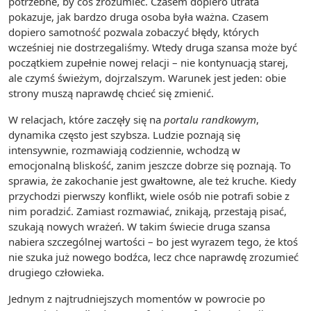
potrzebne, by coś zrozumieć. Czasem dopiero utrata
pokazuje, jak bardzo druga osoba była ważna. Czasem
dopiero samotność pozwala zobaczyć błędy, których
wcześniej nie dostrzegaliśmy. Wtedy druga szansa może być
początkiem zupełnie nowej relacji – nie kontynuacją starej,
ale czymś świeżym, dojrzalszym. Warunek jest jeden: obie
strony muszą naprawdę chcieć się zmienić.
W relacjach, które zaczęły się na
portalu randkowym
,
dynamika często jest szybsza. Ludzie poznają się
intensywnie, rozmawiają codziennie, wchodzą w
emocjonalną bliskość, zanim jeszcze dobrze się poznają. To
sprawia, że zakochanie jest gwałtowne, ale też kruche. Kiedy
przychodzi pierwszy konflikt, wiele osób nie potrafi sobie z
nim poradzić. Zamiast rozmawiać, znikają, przestają pisać,
szukają nowych wrażeń. W takim świecie druga szansa
nabiera szczególnej wartości – bo jest wyrazem tego, że ktoś
nie szuka już nowego bodźca, lecz chce naprawdę zrozumieć
drugiego człowieka.
Jednym z najtrudniejszych momentów w powrocie po