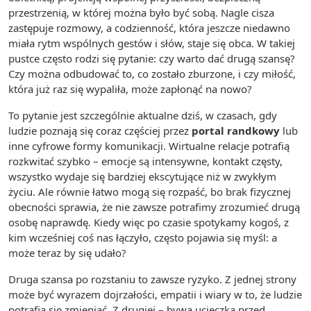
przestrzenią, w której można było być sobą. Nagle cisza
zastępuje rozmowy, a codzienność, która jeszcze niedawno
miała rytm wspólnych gestów i słów, staje się obca. W takiej
pustce często rodzi się pytanie: czy warto dać drugą szansę?
Czy można odbudować to, co zostało zburzone, i czy miłość,
która już raz się wypaliła, może zapłonąć na nowo?
To pytanie jest szczególnie aktualne dziś, w czasach, gdy
ludzie poznają się coraz częściej przez
portal randkowy
lub
inne cyfrowe formy komunikacji. Wirtualne relacje potrafią
rozkwitać szybko – emocje są intensywne, kontakt częsty,
wszystko wydaje się bardziej ekscytujące niż w zwykłym
życiu. Ale równie łatwo mogą się rozpaść, bo brak fizycznej
obecności sprawia, że nie zawsze potrafimy zrozumieć drugą
osobę naprawdę. Kiedy więc po czasie spotykamy kogoś, z
kim wcześniej coś nas łączyło, często pojawia się myśl: a
może teraz by się udało?
Druga szansa po rozstaniu to zawsze ryzyko. Z jednej strony
może być wyrazem dojrzałości, empatii i wiary w to, że ludzie
potrafią się zmieniać. Z drugiej – bywa ucieczką przed