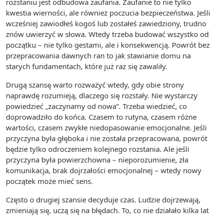
rozstaniu jest odbudowa zaufania. Zaufanie to nie tylko
kwestia wierności, ale również poczucia bezpieczeństwa. Jeśli
wcześniej zawiodłeś kogoś lub zostałeś zawiedziony, trudno
znów uwierzyć w słowa. Wtedy trzeba budować wszystko od
początku – nie tylko gestami, ale i konsekwencją. Powrót bez
przepracowania dawnych ran to jak stawianie domu na
starych fundamentach, które już raz się zawaliły.
Drugą szansę warto rozważyć wtedy, gdy obie strony
naprawdę rozumieją, dlaczego się rozstały. Nie wystarczy
powiedzieć „zaczynamy od nowa”. Trzeba wiedzieć, co
doprowadziło do końca. Czasem to rutyna, czasem różne
wartości, czasem zwykłe niedopasowanie emocjonalne. Jeśli
przyczyna była głęboka i nie została przepracowana, powrót
będzie tylko odroczeniem kolejnego rozstania. Ale jeśli
przyczyna była powierzchowna – nieporozumienie, zła
komunikacja, brak dojrzałości emocjonalnej – wtedy nowy
początek może mieć sens.
Często o drugiej szansie decyduje czas. Ludzie dojrzewają,
zmieniają się, uczą się na błędach. To, co nie działało kilka lat