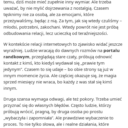
temu, dziś może mieć zupełnie inny wymiar. Ale trzeba
uważać, by nie mylić dojrzewania z nostalgią. Czasem
tęsknimy nie za osobą, ale za emocjami, które
przeżywaliśmy, będąc z nią. Za tym, jak się wtedy czuliśmy –
młodsi, potrzebni, zakochani. Wtedy powrót nie jest próbą
odbudowania relacji, lecz ucieczką od teraźniejszości.
W kontekście relacji internetowych to zjawisko widać jeszcze
wyraźniej. Ludzie wracają do dawnych rozmów na
portalu
randkowym
, przeglądają stare czaty, próbują odnowić
kontakt z kimś, kto kiedyś wydawał się „prawie tym
jedynym”. Czasem to się udaje – bo obie strony są już w
innym momencie życia. Ale częściej okazuje się, że magia
sprzed miesięcy nie wraca, bo każdy z was stał się kimś
innym.
Druga szansa wymaga odwagi, ale też pokory. Trzeba umieć
przyznać się do własnych błędów. Często ludzie, którzy
próbują wrócić, pragną, by druga osoba po prostu
„wybaczyła i zapomniała”. Ale prawdziwe wybaczenie to
proces. To nie tylko słowa, ale i realne działania, które