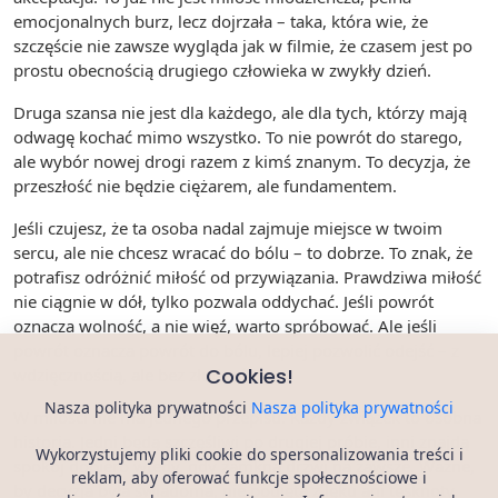
emocjonalnych burz, lecz dojrzała – taka, która wie, że
szczęście nie zawsze wygląda jak w filmie, że czasem jest po
prostu obecnością drugiego człowieka w zwykły dzień.
Druga szansa nie jest dla każdego, ale dla tych, którzy mają
odwagę kochać mimo wszystko. To nie powrót do starego,
ale wybór nowej drogi razem z kimś znanym. To decyzja, że
przeszłość nie będzie ciężarem, ale fundamentem.
Jeśli czujesz, że ta osoba nadal zajmuje miejsce w twoim
sercu, ale nie chcesz wracać do bólu – to dobrze. To znak, że
potrafisz odróżnić miłość od przywiązania. Prawdziwa miłość
nie ciągnie w dół, tylko pozwala oddychać. Jeśli powrót
oznacza wolność, a nie więź, warto spróbować. Ale jeśli
powrót oznacza powrót do bólu, lepiej pozwolić odejść – z
Cookies!
wdzięcznością, ale bez złudzeń.
Nasza polityka prywatności
Nasza polityka prywatności
W miłości nie ma jednego przepisu. Każdy związek to osobna
historia. Jedni będą szczęśliwi po drugiej próbie, inni znajdą
Wykorzystujemy pliki cookie do spersonalizowania treści i
spokój dopiero wtedy, gdy zamkną drzwi na zawsze. Ważne,
reklam, aby oferować funkcje społecznościowe i
by decyzja była świadoma, nie podjęta z lęku ani tęsknoty.