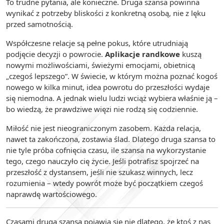
To trudne pytania, ale konieczne. Druga szansa powinna
wynikać z potrzeby bliskości z konkretną osobą, nie z lęku
przed samotnością.
Współczesne relacje są pełne pokus, które utrudniają
podjęcie decyzji o powrocie.
Aplikacje randkowe
kuszą
nowymi możliwościami, świeżymi emocjami, obietnicą
„czegoś lepszego”. W świecie, w którym można poznać kogoś
nowego w kilka minut, idea powrotu do przeszłości wydaje
się niemodna. A jednak wielu ludzi wciąż wybiera właśnie ją –
bo wiedzą, że prawdziwe więzi nie rodzą się codziennie.
Miłość nie jest nieograniczonym zasobem. Każda relacja,
nawet ta zakończona, zostawia ślad. Dlatego druga szansa to
nie tyle próba cofnięcia czasu, ile szansa na wykorzystanie
tego, czego nauczyło cię życie. Jeśli potrafisz spojrzeć na
przeszłość z dystansem, jeśli nie szukasz winnych, lecz
rozumienia – wtedy powrót może być początkiem czegoś
naprawdę wartościowego.
Czasami druga szansa pojawia się nie dlatego, że ktoś z nas