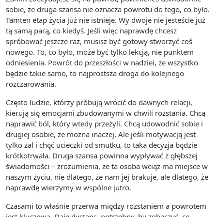
sobie, że druga szansa nie oznacza powrotu do tego, co było.
Tamten etap życia już nie istnieje. Wy dwoje nie jesteście już
tą samą parą, co kiedyś. Jeśli więc naprawdę chcesz
spróbować jeszcze raz, musisz być gotowy stworzyć coś
nowego. To, co było, może być tylko lekcją, nie punktem
odniesienia. Powrót do przeszłości w nadziei, że wszystko
będzie takie samo, to najprostsza droga do kolejnego
rozczarowania.
Często ludzie, którzy próbują wrócić do dawnych relacji,
kierują się emocjami zbudowanymi w chwili rozstania. Chcą
naprawić ból, który wtedy przeżyli. Chcą udowodnić sobie i
drugiej osobie, że można inaczej. Ale jeśli motywacją jest
tylko żal i chęć ucieczki od smutku, to taka decyzja będzie
krótkotrwała. Druga szansa powinna wypływać z głębszej
świadomości – zrozumienia, że ta osoba wciąż ma miejsce w
naszym życiu, nie dlatego, że nam jej brakuje, ale dlatego, że
naprawdę wierzymy w wspólne jutro.
Czasami to właśnie przerwa między rozstaniem a powrotem
jest kluczowa. Daje dystans, potrzebny, by zobaczyć, co