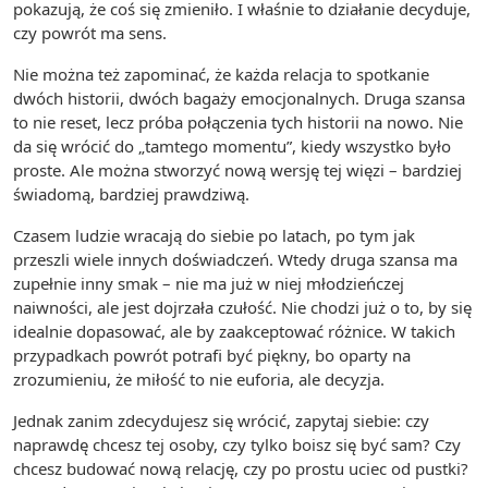
pokazują, że coś się zmieniło. I właśnie to działanie decyduje,
czy powrót ma sens.
Nie można też zapominać, że każda relacja to spotkanie
dwóch historii, dwóch bagaży emocjonalnych. Druga szansa
to nie reset, lecz próba połączenia tych historii na nowo. Nie
da się wrócić do „tamtego momentu”, kiedy wszystko było
proste. Ale można stworzyć nową wersję tej więzi – bardziej
świadomą, bardziej prawdziwą.
Czasem ludzie wracają do siebie po latach, po tym jak
przeszli wiele innych doświadczeń. Wtedy druga szansa ma
zupełnie inny smak – nie ma już w niej młodzieńczej
naiwności, ale jest dojrzała czułość. Nie chodzi już o to, by się
idealnie dopasować, ale by zaakceptować różnice. W takich
przypadkach powrót potrafi być piękny, bo oparty na
zrozumieniu, że miłość to nie euforia, ale decyzja.
Jednak zanim zdecydujesz się wrócić, zapytaj siebie: czy
naprawdę chcesz tej osoby, czy tylko boisz się być sam? Czy
chcesz budować nową relację, czy po prostu uciec od pustki?