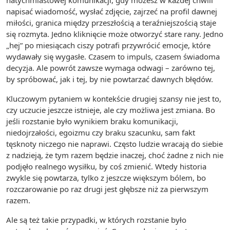
napisać wiadomość, wysłać zdjęcie, zajrzeć na profil dawnej
miłości, granica między przeszłością a teraźniejszością staje
się rozmyta. Jedno kliknięcie może otworzyć stare rany. Jedno
„hej” po miesiącach ciszy potrafi przywrócić emocje, które
wydawały się wygasłe. Czasem to impuls, czasem świadoma
decyzja. Ale powrót zawsze wymaga odwagi – zarówno tej,
by spróbować, jak i tej, by nie powtarzać dawnych błędów.
Kluczowym pytaniem w kontekście drugiej szansy nie jest to,
czy uczucie jeszcze istnieje, ale czy możliwa jest zmiana. Bo
jeśli rozstanie było wynikiem braku komunikacji,
niedojrzałości, egoizmu czy braku szacunku, sam fakt
tęsknoty niczego nie naprawi. Często ludzie wracają do siebie
z nadzieją, że tym razem będzie inaczej, choć żadne z nich nie
podjęło realnego wysiłku, by coś zmienić. Wtedy historia
zwykle się powtarza, tylko z jeszcze większym bólem, bo
rozczarowanie po raz drugi jest głębsze niż za pierwszym
razem.
Ale są też takie przypadki, w których rozstanie było